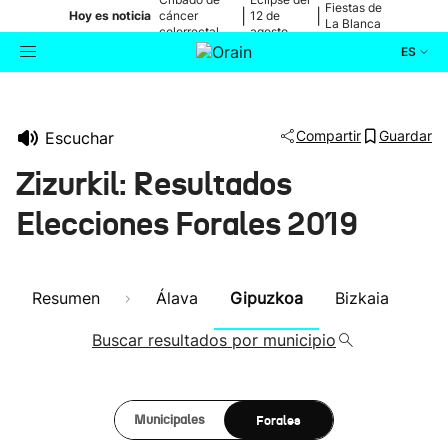
Fiestas de
|
|
Hoy es noticia
cáncer
12 de
La Blanca
colorrectal
agosto
ES
Actualidad
Buscador
Compartir
Guardar
Escuchar
Política
Zizurkil: Resultados
Cultura
Elecciones Forales 2019
Ikusmiran
Resumen
Álava
Gipuzkoa
Bizkaia
Eguraldia
Buscar resultados por municipio
Forales
Municipales