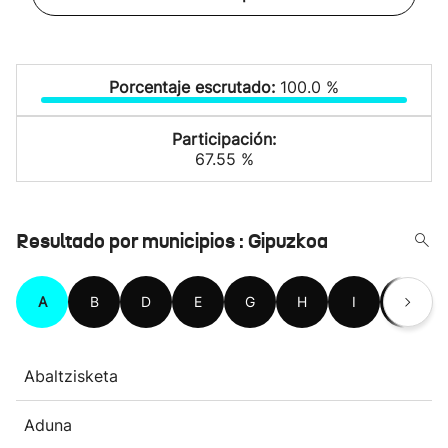
Porcentaje escrutado:
100.0 %
Participación:
67.55 %
Resultado por municipios : Gipuzkoa
A
B
D
E
G
H
I
L
Abaltzisketa
Aduna