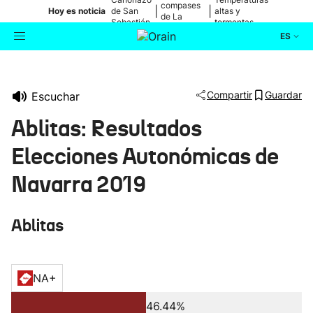
compases
|
|
Hoy es noticia
de San
altas y
de La
Sebastián
tormentas
Blanca
ES
Actualidad
Buscador
Compartir
Guardar
Escuchar
Política
Ablitas: Resultados
Cultura
Elecciones Autonómicas de
Navarra 2019
Ikusmiran
Ablitas
Eguraldia
NA+
46.44%