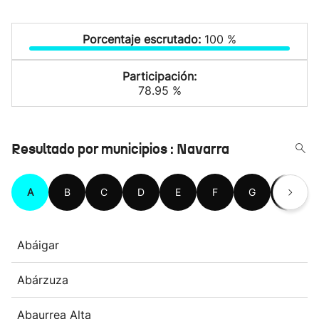
Porcentaje escrutado:
100 %
Participación:
78.95 %
Resultado por municipios : Navarra
A
B
C
D
E
F
G
H
Abáigar
Abárzuza
Abaurrea Alta