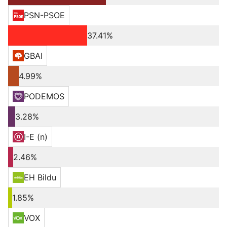
PSN-PSOE
37.41%
GBAI
4.99%
PODEMOS
3.28%
I-E (n)
2.46%
EH Bildu
1.85%
VOX