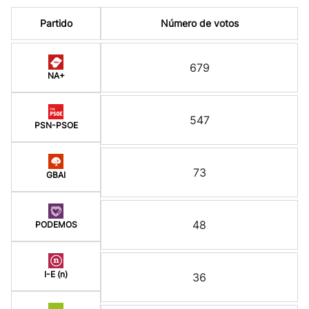
Partido
Número de votos
679
NA+
547
PSN-PSOE
73
GBAI
48
PODEMOS
I-E (n)
36