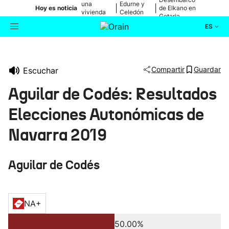
una
Edurne y
|
|
Hoy es noticia
de Elkano en
vivienda
Celedón
Getaria
de Bilbao
Txiki
ES
Actualidad
Buscador
Compartir
Guardar
Escuchar
Política
Aguilar de Codés: Resultados
Cultura
Elecciones Autonómicas de
Navarra 2019
Ikusmiran
Aguilar de Codés
Eguraldia
NA+
50.00%