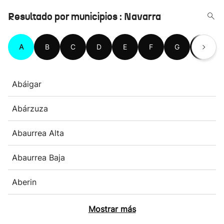
Resultado por municipios : Navarra
A
B
C
D
E
F
G
H
Abáigar
Abárzuza
Abaurrea Alta
Abaurrea Baja
Aberin
Mostrar más