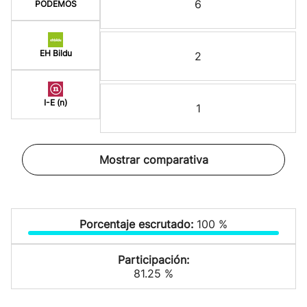
6
PODEMOS
EH Bildu
2
I-E (n)
1
Mostrar comparativa
Porcentaje escrutado:
100 %
Participación:
81.25 %