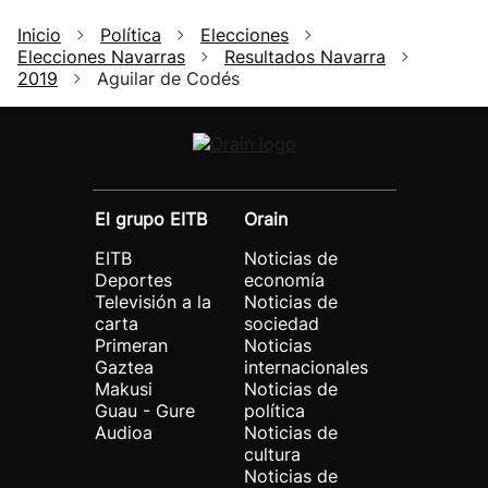
Inicio
Política
Elecciones
Elecciones Navarras
Resultados Navarra
2019
Aguilar de Codés
El grupo EITB
Orain
EITB
Noticias de
Deportes
economía
Televisión a la
Noticias de
carta
sociedad
Primeran
Noticias
Gaztea
internacionales
Makusi
Noticias de
Guau - Gure
política
Audioa
Noticias de
cultura
Noticias de