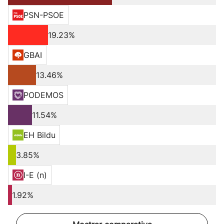
PSN-PSOE
19.23%
GBAI
13.46%
PODEMOS
11.54%
EH Bildu
3.85%
I-E (n)
1.92%