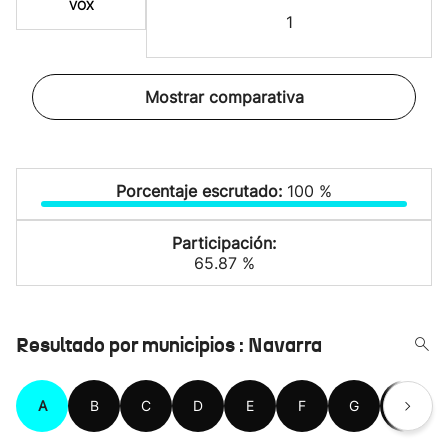
VOX
1
Mostrar comparativa
Porcentaje escrutado:
100 %
Participación:
65.87 %
Resultado por municipios : Navarra
A
B
C
D
E
F
G
H