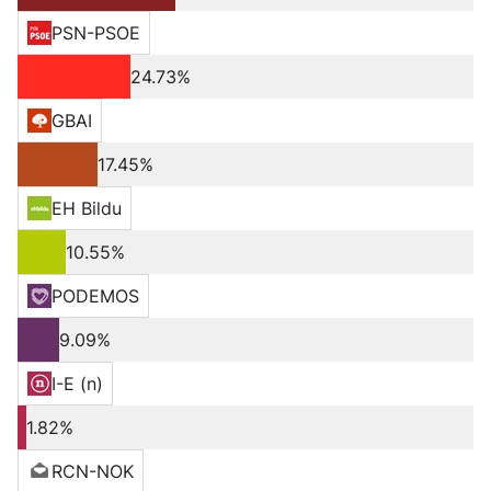
PSN-PSOE
24.73%
GBAI
17.45%
EH Bildu
10.55%
PODEMOS
9.09%
I-E (n)
1.82%
RCN-NOK