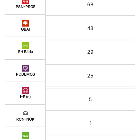
68
PSN-PSOE
48
GBAI
29
EH Bildu
PODEMOS
25
I-E (n)
5
RCN-NOK
1