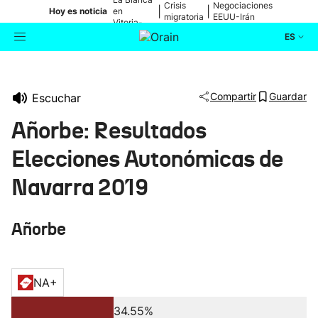
Crisis
Negociaciones
|
|
Hoy es noticia
en
migratoria
EEUU-Irán
Vitoria-
Gasteiz
ES
Actualidad
Buscador
Compartir
Guardar
Escuchar
Política
Añorbe: Resultados
Cultura
Elecciones Autonómicas de
Navarra 2019
Ikusmiran
Añorbe
Eguraldia
NA+
34.55%