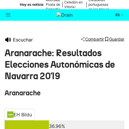
Celedón en
|
|
Hoy es noticia
Pirata de
portuguesas
Vitoria-
Donostia
en las playas
Gasteiz
ES
Actualidad
Buscador
Compartir
Guardar
Escuchar
Política
Aranarache: Resultados
Cultura
Elecciones Autonómicas de
Navarra 2019
Ikusmiran
Aranarache
Eguraldia
EH Bildu
36.96%