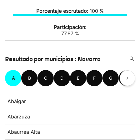
Porcentaje escrutado:
100 %
Participación:
77.97 %
Resultado por municipios : Navarra
A
B
C
D
E
F
G
H
Abáigar
Abárzuza
Abaurrea Alta