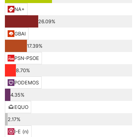
NA+
26.09%
GBAI
17.39%
PSN-PSOE
8.70%
PODEMOS
4.35%
EQUO
2.17%
I-E (n)