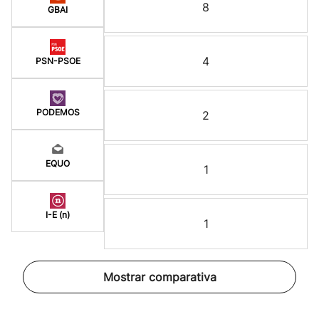
8
GBAI
4
PSN-PSOE
PODEMOS
2
EQUO
1
I-E (n)
1
Mostrar comparativa