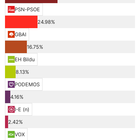
PSN-PSOE
24.98%
GBAI
16.75%
EH Bildu
8.13%
PODEMOS
4.16%
I-E (n)
2.42%
VOX