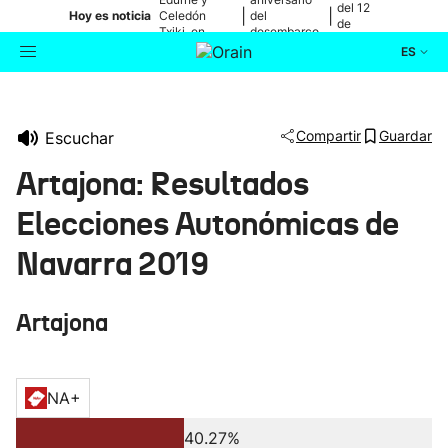
del 12
|
|
Hoy es noticia
Celedón
del
de
Txiki, en
desembarco
agosto
directo
de Elkano
ES
Actualidad
Buscador
Compartir
Guardar
Escuchar
Política
Artajona: Resultados
Cultura
Elecciones Autonómicas de
Navarra 2019
Ikusmiran
Artajona
Eguraldia
NA+
40.27%