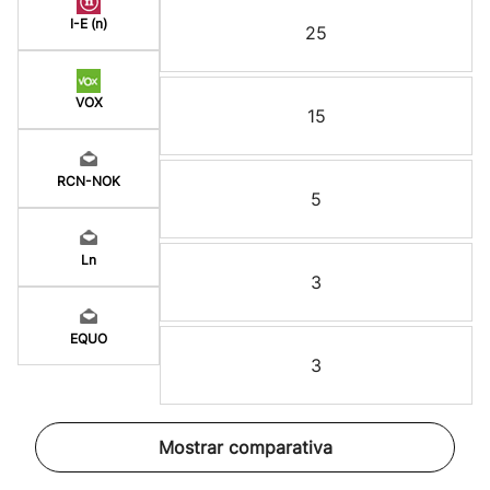
I-E (n)
25
VOX
15
RCN-NOK
5
Ln
3
EQUO
3
Mostrar comparativa