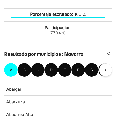
Porcentaje escrutado:
100 %
Participación:
77.94 %
Resultado por municipios : Navarra
A
B
C
D
E
F
G
H
Abáigar
Abárzuza
Abaurrea Alta