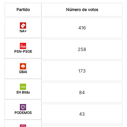
Partido
Número de votos
416
NA+
258
PSN-PSOE
173
GBAI
84
EH Bildu
PODEMOS
43