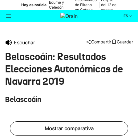
Edurne y
|
|
Hoy es noticia
de Elkano
del 12 de
Celedón
en Getaria
agosto
Txiki
ES
Actualidad
Buscador
Compartir
Guardar
Escuchar
Política
Belascoáin: Resultados
Cultura
Elecciones Autonómicas de
Navarra 2019
Ikusmiran
Belascoáin
Eguraldia
Mostrar comparativa