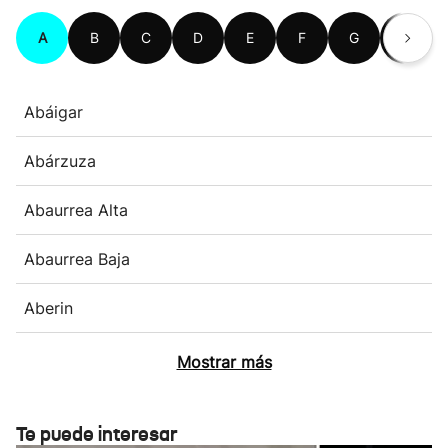
A
B
C
D
E
F
G
H
Abáigar
Abárzuza
Abaurrea Alta
Abaurrea Baja
Aberin
Mostrar más
Te puede interesar