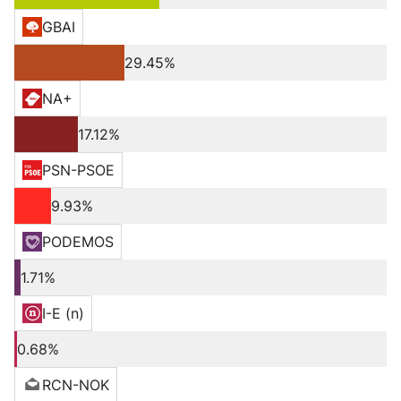
GBAI
29.45%
NA+
17.12%
PSN-PSOE
9.93%
PODEMOS
1.71%
I-E (n)
0.68%
RCN-NOK