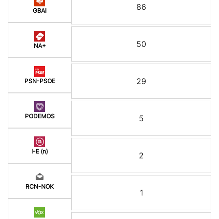
86
GBAI
50
NA+
29
PSN-PSOE
PODEMOS
5
I-E (n)
2
RCN-NOK
1