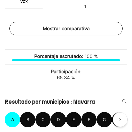
VOX
1
Mostrar comparativa
Porcentaje escrutado:
100 %
Participación:
65.34 %
Resultado por municipios : Navarra
A
B
C
D
E
F
G
H