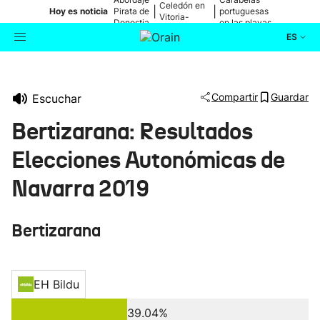
Celedón en
|
|
Hoy es noticia
Pirata de
portuguesas
Vitoria-
Donostia
en las playas
Gasteiz
ES
Actualidad
Buscador
Compartir
Guardar
Escuchar
Política
Bertizarana: Resultados
Cultura
Elecciones Autonómicas de
Navarra 2019
Ikusmiran
Bertizarana
Eguraldia
EH Bildu
39.04%