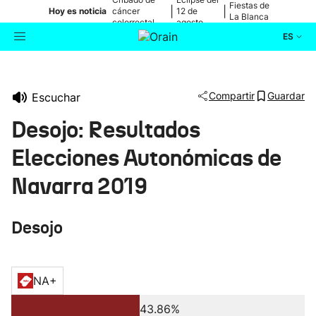
Fiestas de
|
|
Hoy es noticia
cáncer
12 de
La Blanca
colorrectal
agosto
ES
Actualidad
Buscador
Compartir
Guardar
Escuchar
Política
Desojo: Resultados
Cultura
Elecciones Autonómicas de
Navarra 2019
Ikusmiran
Desojo
Eguraldia
NA+
43.86%