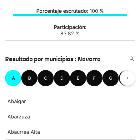
Porcentaje escrutado:
100 %
Participación:
83.82 %
Resultado por municipios : Navarra
A
B
C
D
E
F
G
H
Abáigar
Abárzuza
Abaurrea Alta