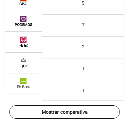
9
GBAI
7
PODEMOS
I-E (n)
2
EQUO
1
EH Bildu
1
Mostrar comparativa