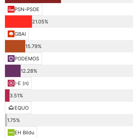
PSN-PSOE
21.05%
GBAI
15.79%
PODEMOS
12.28%
I-E (n)
3.51%
EQUO
1.75%
EH Bildu