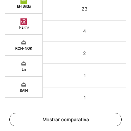
EH Bildu
23
I-E (n)
4
RCN-NOK
2
Ln
1
SAIN
1
Mostrar comparativa