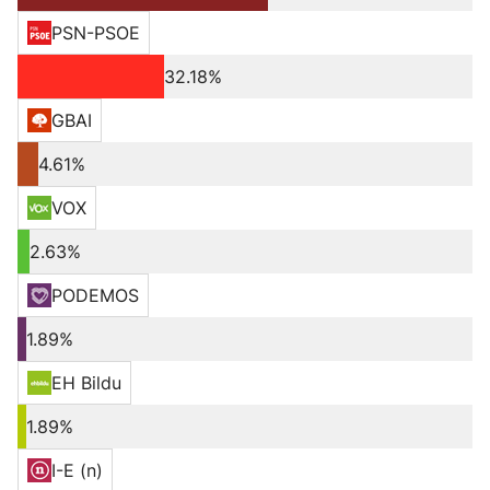
PSN-PSOE
32.18%
GBAI
4.61%
VOX
2.63%
PODEMOS
1.89%
EH Bildu
1.89%
I-E (n)