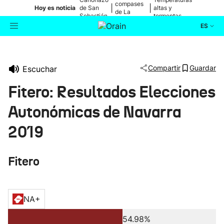
compases
|
|
Hoy es noticia
de San
altas y
de La
Sebastián
tormentas
Blanca
ES
Actualidad
Buscador
Compartir
Guardar
Escuchar
Política
Fitero: Resultados Elecciones
Cultura
Autonómicas de Navarra
2019
Ikusmiran
Fitero
Eguraldia
NA+
54.98%