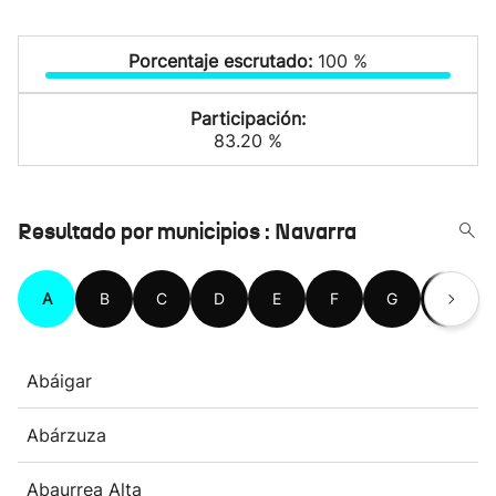
Porcentaje escrutado:
100 %
Participación:
83.20 %
Resultado por municipios : Navarra
A
B
C
D
E
F
G
H
Abáigar
Abárzuza
Abaurrea Alta