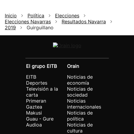
Inicio
Política
Elecciones
Elecciones Navarras
Resultados Navarra
2019
Guirguillano
El grupo EITB
Orain
EITB
Noticias de
Deportes
economía
Televisión a la
Noticias de
carta
sociedad
Primeran
Noticias
Gaztea
internacionales
Makusi
Noticias de
Guau - Gure
política
Audioa
Noticias de
cultura