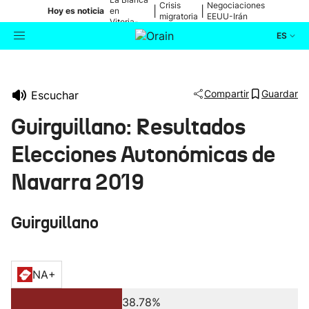
Crisis
Negociaciones
|
|
Hoy es noticia
en
migratoria
EEUU-Irán
Vitoria-
Gasteiz
ES
Actualidad
Buscador
Compartir
Guardar
Escuchar
Política
Guirguillano: Resultados
Cultura
Elecciones Autonómicas de
Navarra 2019
Ikusmiran
Guirguillano
Eguraldia
NA+
38.78%