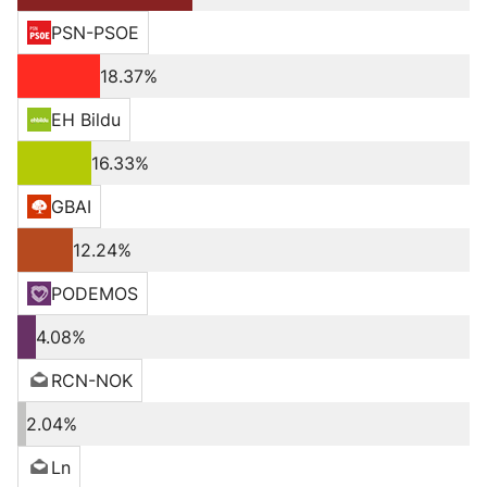
PSN-PSOE
18.37%
EH Bildu
16.33%
GBAI
12.24%
PODEMOS
4.08%
RCN-NOK
2.04%
Ln