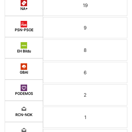
19
NA+
9
PSN-PSOE
8
EH Bildu
6
GBAI
PODEMOS
2
RCN-NOK
1