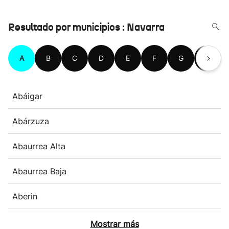
Resultado por municipios : Navarra
A
B
C
D
E
F
G
H
Abáigar
Abárzuza
Abaurrea Alta
Abaurrea Baja
Aberin
Mostrar más