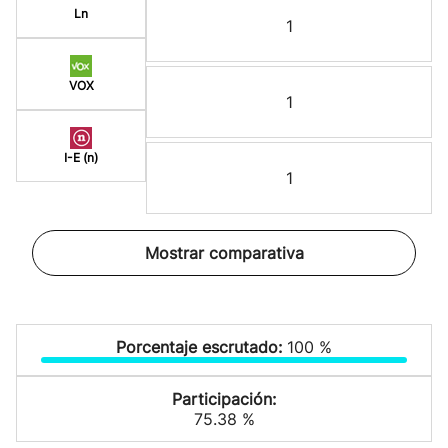
Ln
1
VOX
1
I-E (n)
1
Mostrar comparativa
Porcentaje escrutado:
100 %
Participación:
75.38 %