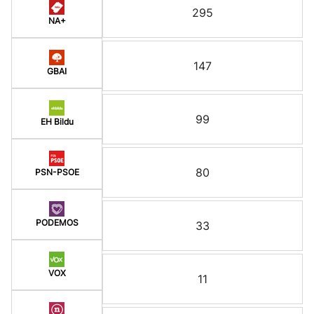
295
NA+
147
GBAI
99
EH Bildu
80
PSN-PSOE
PODEMOS
33
VOX
11