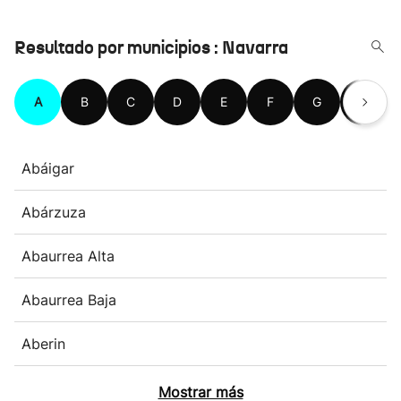
Resultado por municipios : Navarra
A
B
C
D
E
F
G
H
Abáigar
Abárzuza
Abaurrea Alta
Abaurrea Baja
Aberin
Mostrar más