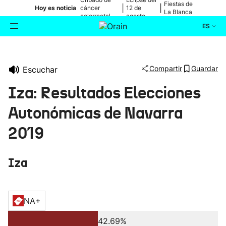
Fiestas de
|
|
Hoy es noticia
cáncer
12 de
La Blanca
colorrectal
agosto
ES
Actualidad
Buscador
Compartir
Guardar
Escuchar
Política
Iza: Resultados Elecciones
Cultura
Autonómicas de Navarra
2019
Ikusmiran
Iza
Eguraldia
NA+
42.69%