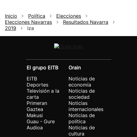
Inicio
Política
Elecciones
Elecciones Navarras
Resultados Navarra
2019
Iza
El grupo EITB
Orain
EITB
Noticias de
Deportes
economía
Televisión a la
Noticias de
carta
sociedad
Primeran
Noticias
Gaztea
internacionales
Makusi
Noticias de
Guau - Gure
política
Audioa
Noticias de
cultura