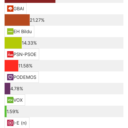
GBAI
21.27%
EH Bildu
14.33%
PSN-PSOE
11.58%
PODEMOS
4.78%
VOX
1.59%
I-E (n)