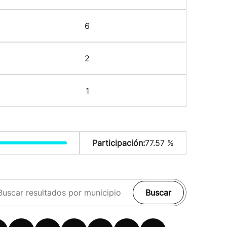
6
2
1
Participación:
77.57 %
Buscar