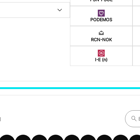
PODEMOS
RCN-NOK
I-E (n)
a