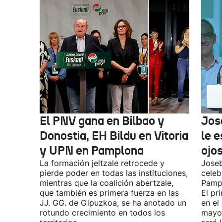
El PNV gana en Bilbao y
Jose
Donostia, EH Bildu en Vitoria
le 
y UPN en Pamplona
ojos
La formación jeltzale retrocede y
Joseb
pierde poder en todas las instituciones,
celeb
mientras que la coalición abertzale,
Pampl
que también es primera fuerza en las
El pr
JJ. GG. de Gipuzkoa, se ha anotado un
en el
rotundo crecimiento en todos los
mayor