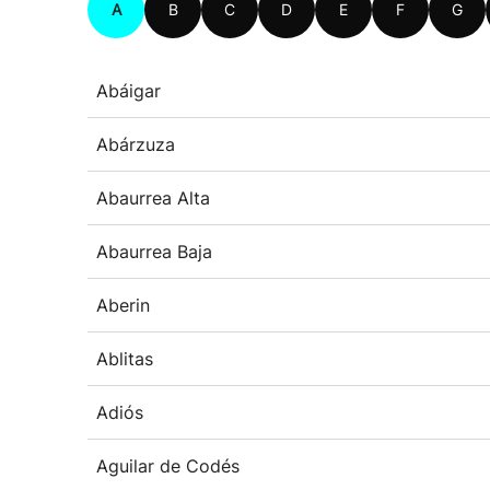
A
B
C
D
E
F
G
Abáigar
Abárzuza
Abaurrea Alta
Abaurrea Baja
Aberin
Ablitas
Adiós
Aguilar de Codés