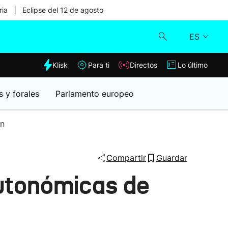
|
ria
Eclipse del 12 de agosto
ES
dia
Klisk
Para ti
Directos
Lo último
Klisk
s y forales
Parlamento europeo
Directos
ón
Para ti
Compartir
Guardar
Lo último
utonómicas de