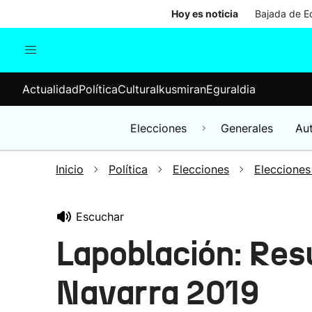
Hoy es noticia
Bajada de Ed
Actualidad
Política
Cul
Actualidad
Política
Cultura
Ikusmiran
Eguraldia
Sociedad
Elecciones
Economía
Elecciones
Generales
Au
Internacional
Inicio
Política
Elecciones
Elecciones
Escuchar
Lapoblación: Res
Navarra 2019