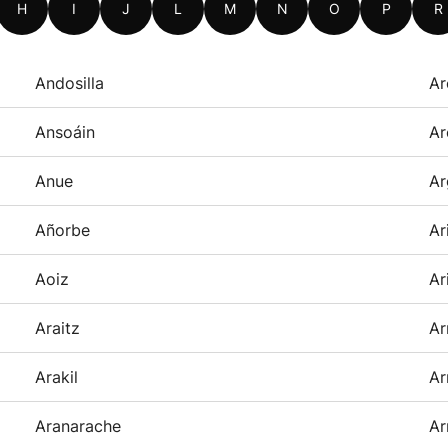
H
I
J
L
M
N
O
P
R
Andosilla
Ar
Ansoáin
Ar
Anue
Ar
Añorbe
Ar
Aoiz
Ar
Araitz
Ar
Arakil
Ar
Aranarache
Ar