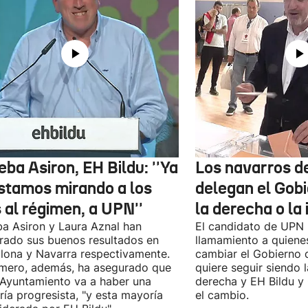
ba Asiron, EH Bildu: ''Ya
Los navarros de
estamos mirando a los
delegan el Gobi
 al régimen, a UPN''
la derecha o la 
a Asiron y Laura Aznal han
El candidato de UPN
rado sus buenos resultados en
llamamiento a quiene
ona y Navarra respectivamente.
cambiar el Gobierno d
imero, además, ha asegurado que
quiere seguir siendo l
 Ayuntamiento va a haber una
derecha y EH Bildu y 
ía progresista, "y esta mayoría
el cambio.