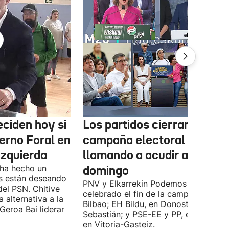
ciden hoy si
Los partidos cierran la
erno Foral en
campaña electoral
izquierda
llamando a acudir a votar e
 ha hecho un
domingo
s están deseando
PNV y Elkarrekin Podemos han
el PSN. Chitive
celebrado el fin de la campaña en
a alternativa a la
Bilbao; EH Bildu, en Donostia-San
Geroa Bai liderar
Sebastián; y PSE-EE y PP, en cambio,
en Vitoria-Gasteiz.