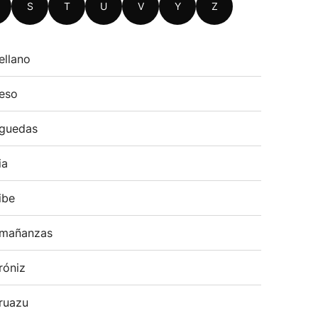
S
T
U
V
Y
Z
ellano
eso
guedas
ia
ibe
mañanzas
róniz
ruazu