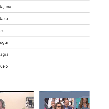
tajona
tazu
ez
egui
agra
uelo