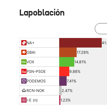
Lapoblación
NA+
41
GBAI
17.28%
VOX
14.81%
PSN-PSOE
9.88%
PODEMOS
7.41%
RCN-NOK
2.47%
I-E (n)
1.23%