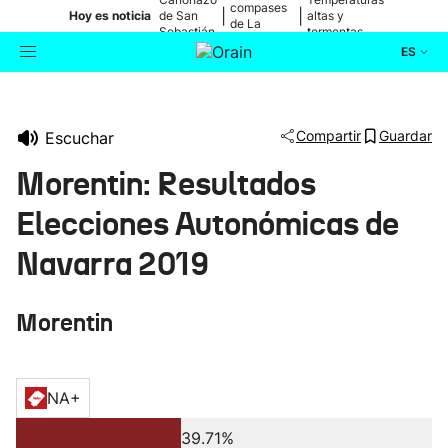
compases
|
|
Hoy es noticia
de San
altas y
de La
Sebastián
tormentas
Blanca
ES
Actualidad
Buscador
Compartir
Guardar
Escuchar
Política
Morentin: Resultados
Cultura
Elecciones Autonómicas de
Navarra 2019
Ikusmiran
Morentin
Eguraldia
NA+
39.71%