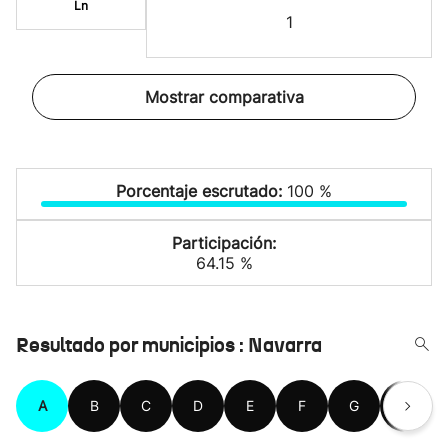
Ln
1
Mostrar comparativa
Porcentaje escrutado:
100 %
Participación:
64.15 %
Resultado por municipios : Navarra
A
B
C
D
E
F
G
H