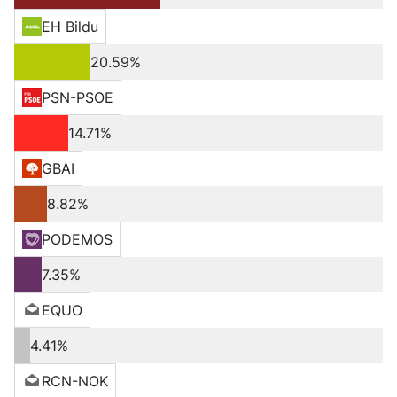
EH Bildu
20.59%
PSN-PSOE
14.71%
GBAI
8.82%
PODEMOS
7.35%
EQUO
4.41%
RCN-NOK