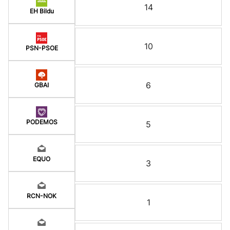
14
EH Bildu
10
PSN-PSOE
6
GBAI
PODEMOS
5
EQUO
3
RCN-NOK
1