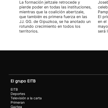
La formación jeltzale retrocede y
Joseb
pierde poder en todas las instituciones,
celeb
mientras que la coalición abertzale,
Pampl
que también es primera fuerza en las
El pr
JJ. GG. de Gipuzkoa, se ha anotado un
en el
rotundo crecimiento en todos los
mayor
territorios.
será 
El grupo EITB
EITB
Deportes
Televisión a la carta
Primeran
Gaztea