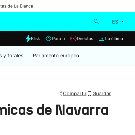
stas de La Blanca
ES
dia
Klisk
Para ti
Directos
Lo último
Klisk
s y forales
Parlamento europeo
Directos
Para ti
Compartir
Guardar
Lo último
micas de Navarra