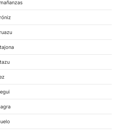
mañanzas
róniz
ruazu
tajona
tazu
ez
egui
agra
uelo