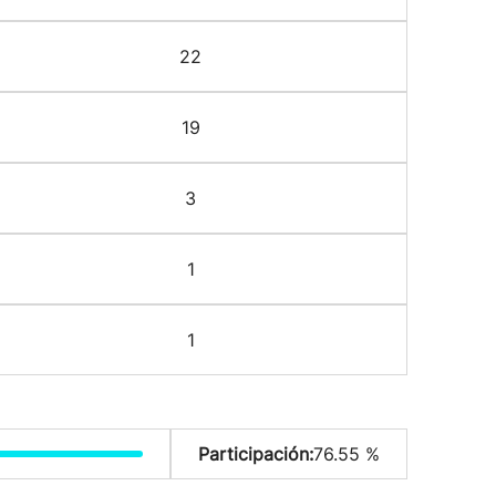
22
19
3
1
1
Participación:
76.55 %