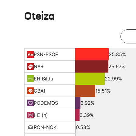
Oteiza
PSN-PSOE
25.85%
NA+
25.67%
EH Bildu
22.99%
GBAI
15.51%
PODEMOS
3.92%
I-E (n)
3.39%
RCN-NOK
0.53%