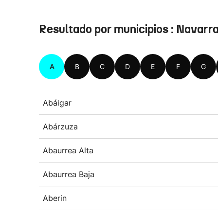
Resultado por municipios : Navarr
A
B
C
D
E
F
G
Abáigar
Abárzuza
Abaurrea Alta
Abaurrea Baja
Aberin