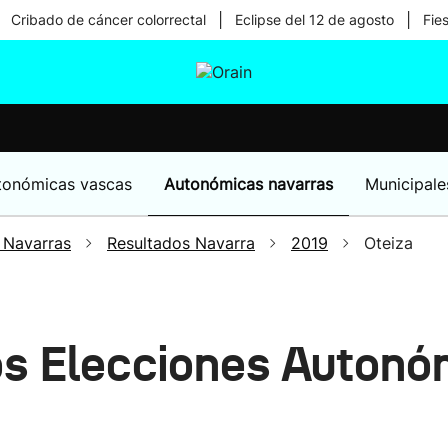
|
|
Cribado de cáncer colorrectal
Eclipse del 12 de agosto
Fie
tura
Ikusmiran
Egural
Salud
Tecnología
tonómicas vascas
Autonómicas navarras
Municipale
 Navarras
Resultados Navarra
2019
Oteiza
os Elecciones Autonó