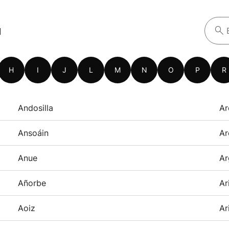
a
H
I
J
L
M
N
O
P
R
Andosilla
Ar
Ansoáin
Ar
Anue
Ar
Añorbe
Ar
Aoiz
Ar