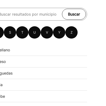
Buscar
S
T
U
V
Y
Z
ellano
eso
guedas
ia
ibe