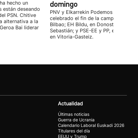
 ha hecho un
domingo
s están deseando
PNV y Elkarrekin Podemos han
el PSN. Chitive
celebrado el fin de la campaña en
a alternativa a la
Bilbao; EH Bildu, en Donostia-San
Geroa Bai liderar
Sebastián; y PSE-EE y PP, en cambio,
en Vitoria-Gasteiz.
Actualidad
Últimas noticias
Guerra de Ucrania
Calendario Laboral Euskadi 2026
Titulares del día
EEUU y Trump