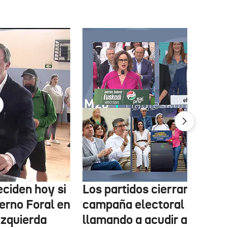
ciden hoy si
Los partidos cierran la
erno Foral en
campaña electoral
izquierda
llamando a acudir a votar e