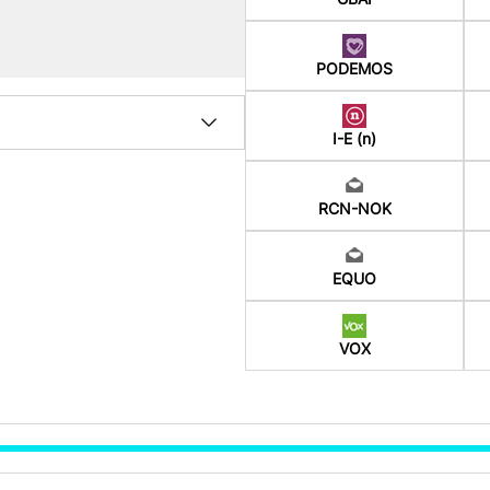
PODEMOS
I-E (n)
RCN-NOK
EQUO
VOX