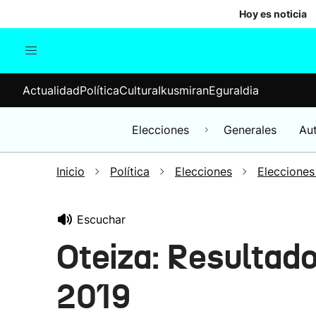
Hoy es noticia
Actualidad
Política
Cul
Actualidad
Política
Cultura
Ikusmiran
Eguraldia
Sociedad
Elecciones
Economía
Elecciones
Generales
Au
Internacional
Inicio
Política
Elecciones
Elecciones
Escuchar
Oteiza: Resultad
2019