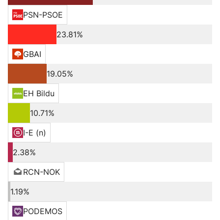
PSN-PSOE
23.81%
GBAI
19.05%
EH Bildu
10.71%
I-E (n)
2.38%
RCN-NOK
1.19%
PODEMOS