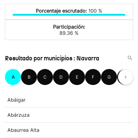
Porcentaje escrutado:
100 %
Participación:
89.36 %
Resultado por municipios : Navarra
A
B
C
D
E
F
G
H
Abáigar
Abárzuza
Abaurrea Alta