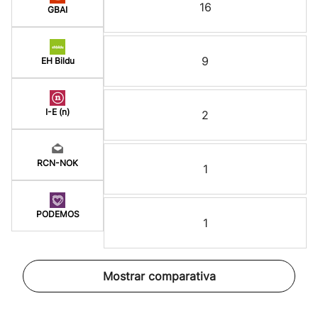
16
GBAI
9
EH Bildu
I-E (n)
2
RCN-NOK
1
PODEMOS
1
Mostrar comparativa