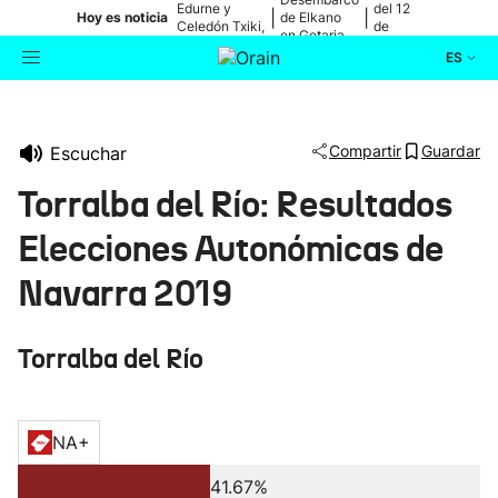
Edurne y
del 12
|
|
Hoy es noticia
de Elkano
Celedón Txiki,
de
en Getaria
en directo
agosto
ES
Actualidad
Buscador
Compartir
Guardar
Escuchar
Política
Torralba del Río: Resultados
Cultura
Elecciones Autonómicas de
Navarra 2019
Ikusmiran
Torralba del Río
Eguraldia
NA+
41.67%