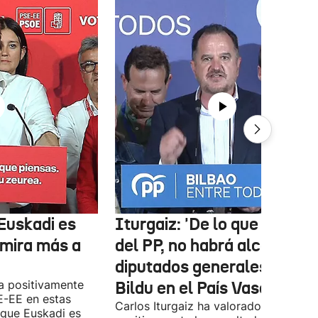
Euskadi es
Iturgaiz: 'De lo que depen
 mira más a
del PP, no habrá alcaldes ni
diputados generales de
a positivamente
Bildu en el País Vasco'
E-EE en estas
Carlos Iturgaiz ha valorado
 que Euskadi es