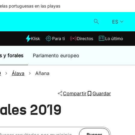
las portuguesas en las playas
ES
dia
Klisk
Para ti
Directos
Lo último
Klisk
s y forales
Parlamento europeo
Directos
9
Álava
Añana
Para ti
Compartir
Guardar
Lo último
pales 2019