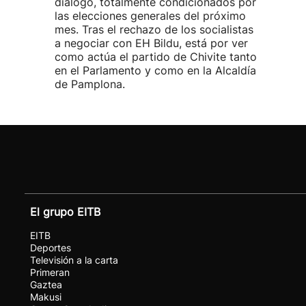
diálogo, totalmente condicionados por
las elecciones generales del próximo
mes. Tras el rechazo de los socialistas
a negociar con EH Bildu, está por ver
como actúa el partido de Chivite tanto
en el Parlamento y como en la Alcaldía
de Pamplona.
El grupo EITB
EITB
Deportes
Televisión a la carta
Primeran
Gaztea
Makusi