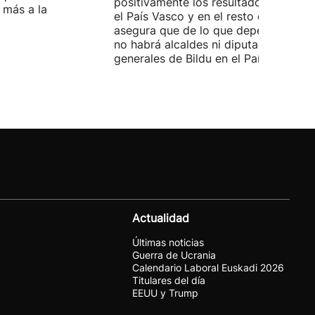
positivamente los resultados del PP 
 más a la
el País Vasco y en el resto de España
asegura que de lo que dependa del P
no habrá alcaldes ni diputados
generales de Bildu en el País Vasco.
Actualidad
Últimas noticias
Guerra de Ucrania
Calendario Laboral Euskadi 2026
Titulares del día
EEUU y Trump