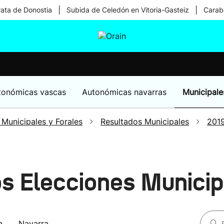
|
|
rata de Donostia
Subida de Celedón en Vitoria-Gasteiz
Carabe
tura
Ikusmiran
Egural
Salud
Tecnología
tonómicas vascas
Autonómicas navarras
Municipale
 Municipales y Forales
Resultados Municipales
201
s Elecciones Munici
a
Navarra