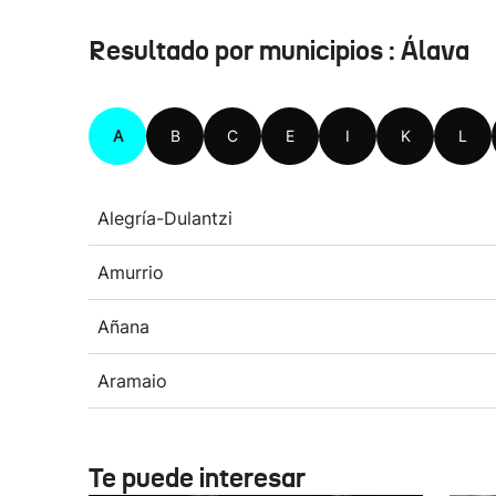
Resultado por municipios : Álava
A
B
C
E
I
K
L
Alegría-Dulantzi
Amurrio
Añana
Aramaio
Te puede interesar