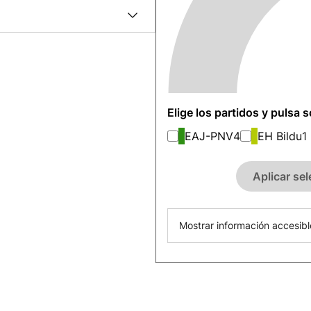
Elige los partidos y pulsa 
EAJ-PNV
4
EH Bildu
1
Aplicar se
Mostrar información accesibl