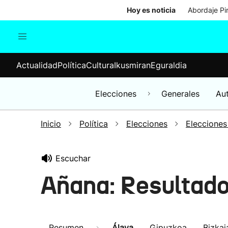
Hoy es noticia
Abordaje Pi
Actualidad
Política
Cul
Actualidad
Política
Cultura
Ikusmiran
Eguraldia
Sociedad
Elecciones
Economía
Elecciones
Generales
Au
Internacional
Inicio
Política
Elecciones
Elecciones
Escuchar
Añana: Resultado
Resumen
Álava
Gipuzkoa
Bizkai