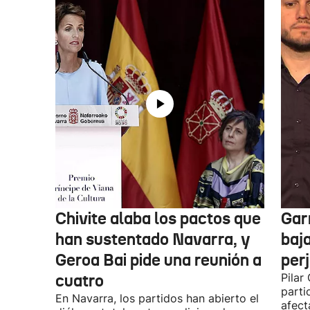
Chivite alaba los pactos que
Garr
han sustentado Navarra, y
baja
Geroa Bai pide una reunión a
per
cuatro
Pilar
parti
En Navarra, los partidos han abierto el
afect