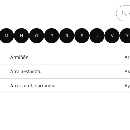
M
N
O
P
R
S
U
V
Y
Armiñón
Ar
Arraia-Maeztu
As
Arratzua-Ubarrundia
Ay