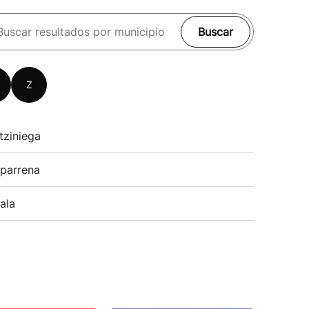
Buscar
Z
tziniega
parrena
ala