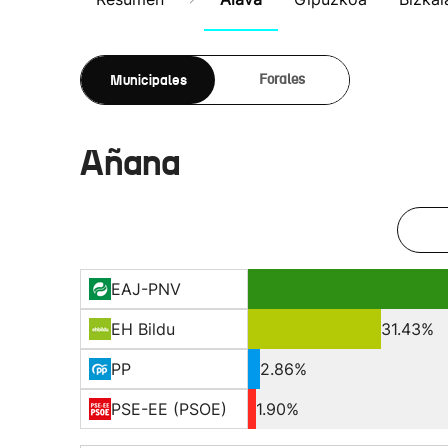
Municipales
Forales
Añana
EAJ-PNV
EH Bildu
31.43%
PP
2.86%
PSE-EE (PSOE)
1.90%