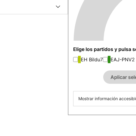
Elige los partidos y pulsa 
EH Bildu
7
EAJ-PNV
2
Aplicar se
Mostrar información accesibl