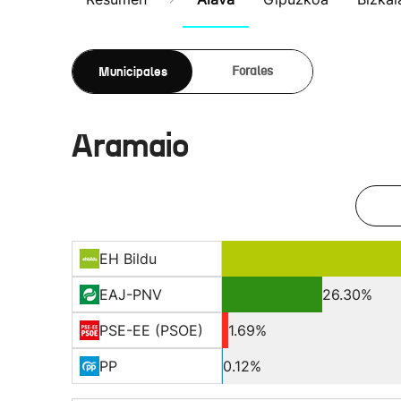
Municipales
Forales
Aramaio
EH Bildu
EAJ-PNV
26.30%
PSE-EE (PSOE)
1.69%
PP
0.12%