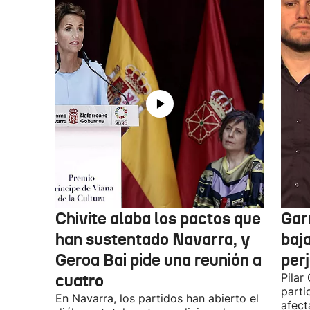
Chivite alaba los pactos que
Garr
han sustentado Navarra, y
baja
Geroa Bai pide una reunión a
per
cuatro
Pilar
parti
En Navarra, los partidos han abierto el
afect