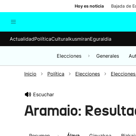
Hoy es noticia
Bajada de Ed
Actualidad
Política
Cul
Actualidad
Política
Cultura
Ikusmiran
Eguraldia
Sociedad
Elecciones
Economía
Elecciones
Generales
Au
Internacional
Inicio
Política
Elecciones
Elecciones
Escuchar
Aramaio: Resulta
Resumen
Álava
Gipuzkoa
Bizkai