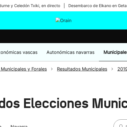
|
urne y Celedón Txiki, en directo
Desembarco de Elkano en Geta
tura
Ikusmiran
Egural
Salud
Tecnología
tonómicas vascas
Autonómicas navarras
Municipale
 Municipales y Forales
Resultados Municipales
201
dos Elecciones Munic
a
Navarra