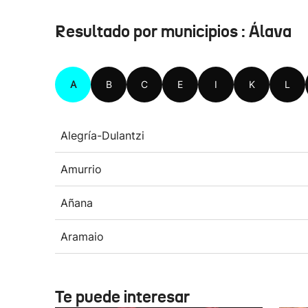
Resultado por municipios : Álava
A
B
C
E
I
K
L
Alegría-Dulantzi
Amurrio
Añana
Aramaio
Te puede interesar