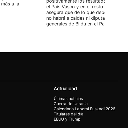
positivamente los resultados del PP 
 más a la
el País Vasco y en el resto de España
asegura que de lo que dependa del P
no habrá alcaldes ni diputados
generales de Bildu en el País Vasco.
Actualidad
Últimas noticias
Guerra de Ucrania
Calendario Laboral Euskadi 2026
Titulares del día
EEUU y Trump