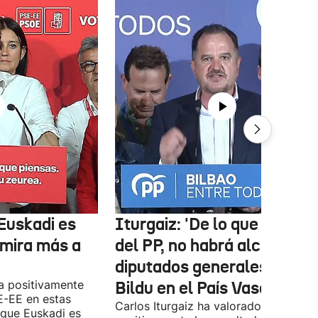
Euskadi es
Iturgaiz: 'De lo que depen
 mira más a
del PP, no habrá alcaldes ni
diputados generales de
a positivamente
Bildu en el País Vasco'
E-EE en estas
Carlos Iturgaiz ha valorado
 que Euskadi es