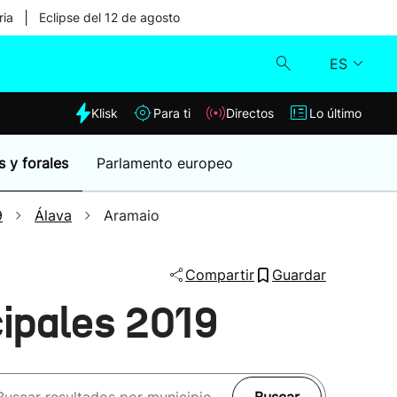
|
ria
Eclipse del 12 de agosto
ES
dia
Klisk
Para ti
Directos
Lo último
Klisk
s y forales
Parlamento europeo
Directos
9
Álava
Aramaio
Para ti
Compartir
Guardar
Lo último
ipales 2019