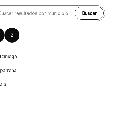
Buscar
Z
tziniega
parrena
ala