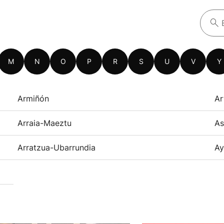
M
N
O
P
R
S
U
V
Y
Armiñón
Ar
Arraia-Maeztu
As
Arratzua-Ubarrundia
Ay