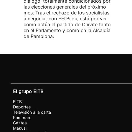
diálogo, totalmente condicionados por
las elecciones generales del próximo
mes. Tras el rechazo de los socialistas
a negociar con EH Bildu, está por ver
como actúa el partido de Chivite tanto
en el Parlamento y como en la Alcaldía
de Pamplona.
El grupo EITB
EITB
Deportes
Televisión a la carta
Primeran
Gaztea
Makusi