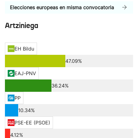
Elecciones europeas en misma convocatoria
Artziniega
EH Bildu
47.09%
EAJ-PNV
36.24%
PP
10.34%
PSE-EE (PSOE)
4.12%