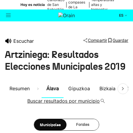
compases
|
|
Hoy es noticia
de San
altas y
de La
Sebastián
tormentas
Blanca
ES
Actualidad
Buscador
Compartir
Guardar
Escuchar
Política
Artziniega: Resultados
Cultura
Elecciones Municipales 2019
Ikusmiran
Resumen
Álava
Gipuzkoa
Bizkaia
Nav
Eguraldia
Buscar resultados por municipio
Municipales
Forales