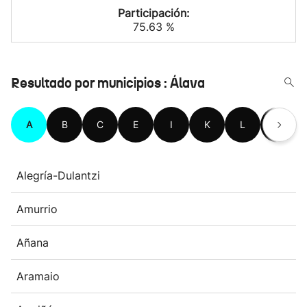
Participación:
75.63 %
Resultado por municipios : Álava
A
B
C
E
I
K
L
M
Alegría-Dulantzi
Amurrio
Añana
Aramaio