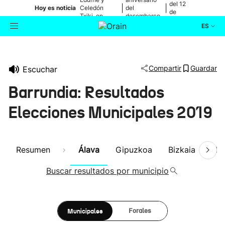
del 12
|
|
Hoy es noticia
Celedón
del
de
Txiki, en
desembarco
agosto
directo
de Elkano
ES
Actualidad
Buscador
Compartir
Guardar
Escuchar
Política
Barrundia: Resultados
Cultura
Elecciones Municipales 2019
Ikusmiran
Resumen
Álava
Gipuzkoa
Bizkaia
Nav
Eguraldia
Buscar resultados por municipio
Municipales
Forales