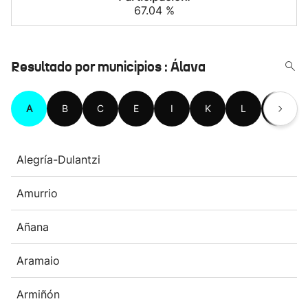
67.04 %
Resultado por municipios : Álava
A
B
C
E
I
K
L
M
Alegría-Dulantzi
Amurrio
Añana
Aramaio
Armiñón