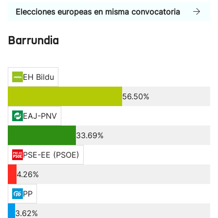
Elecciones europeas en misma convocatoria
Barrundia
EH Bildu
56.50%
EAJ-PNV
33.69%
PSE-EE (PSOE)
4.26%
PP
3.62%