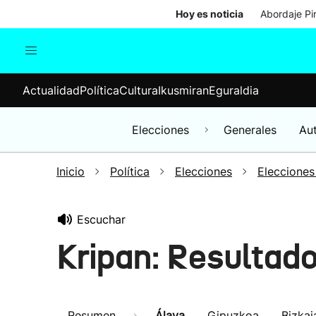
Hoy es noticia
Abordaje Pi
Actualidad
Política
Cul
Actualidad
Política
Cultura
Ikusmiran
Eguraldia
Sociedad
Elecciones
Economía
Elecciones
Generales
Au
Internacional
Inicio
Política
Elecciones
Elecciones
Escuchar
Kripan: Resultad
Resumen
Álava
Gipuzkoa
Bizkai