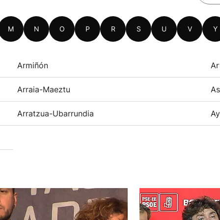
M
N
O
P
R
S
U
V
Y
Armiñón
Ar
Arraia-Maeztu
As
Arratzua-Ubarrundia
Ay