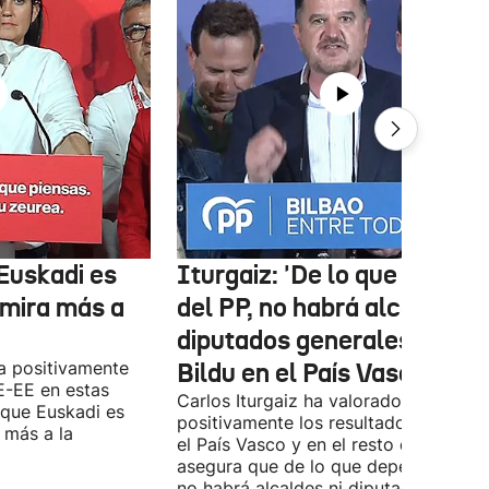
Euskadi es
Iturgaiz: 'De lo que depen
 mira más a
del PP, no habrá alcaldes ni
diputados generales de
a positivamente
Bildu en el País Vasco'
E-EE en estas
Carlos Iturgaiz ha valorado
 que Euskadi es
positivamente los resultados del PP 
 más a la
el País Vasco y en el resto de España
asegura que de lo que dependa del P
no habrá alcaldes ni diputados