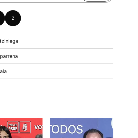
Z
tziniega
parrena
ala