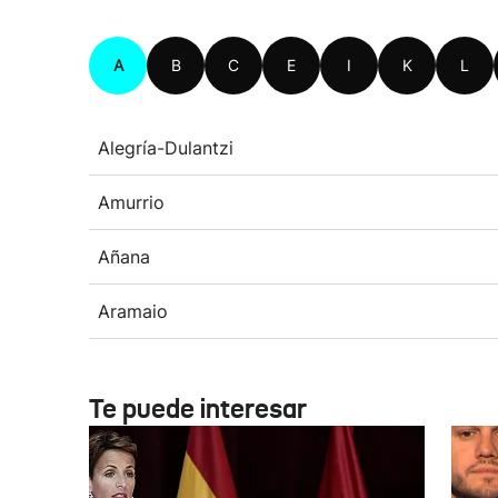
A
B
C
E
I
K
L
Alegría-Dulantzi
Amurrio
Añana
Aramaio
Te puede interesar