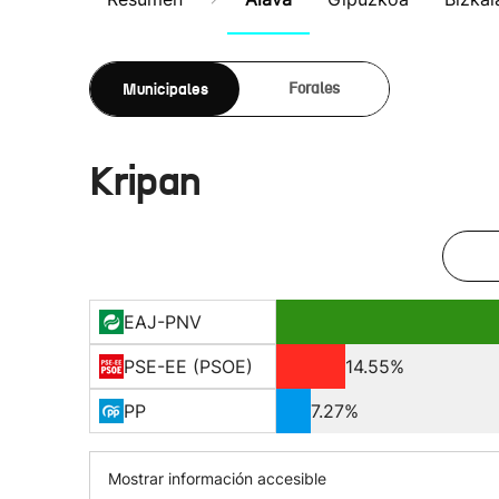
Municipales
Forales
Kripan
EAJ-PNV
PSE-EE (PSOE)
14.55%
PP
7.27%
Mostrar información accesible