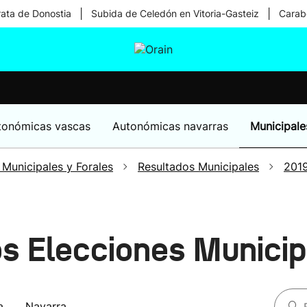
|
|
rata de Donostia
Subida de Celedón en Vitoria-Gasteiz
Carabe
tura
Ikusmiran
Egural
Salud
Tecnología
tonómicas vascas
Autonómicas navarras
Municipale
 Municipales y Forales
Resultados Municipales
201
os Elecciones Munici
a
Navarra