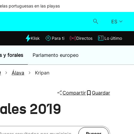
las portuguesas en las playas
ES
dia
Klisk
Para ti
Directos
Lo último
Klisk
s y forales
Parlamento europeo
Directos
9
Álava
Kripan
Para ti
Compartir
Guardar
Lo último
pales 2019