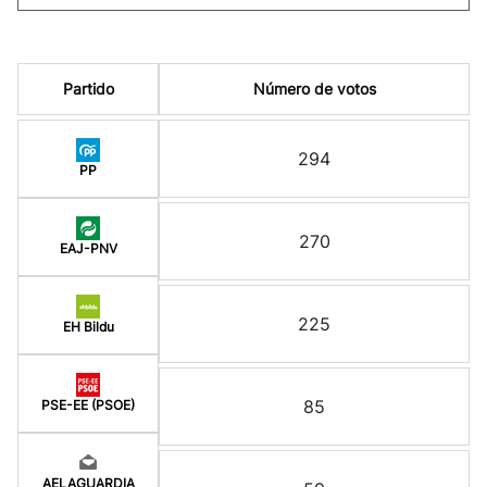
Partido
Número de votos
294
PP
270
EAJ-PNV
225
EH Bildu
85
PSE-EE (PSOE)
AELAGUARDIA