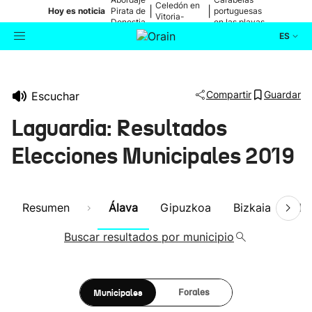
Celedón en
|
|
Hoy es noticia
Pirata de
portuguesas
Vitoria-
Donostia
en las playas
Gasteiz
ES
Actualidad
Buscador
Compartir
Guardar
Escuchar
Política
Laguardia: Resultados
Cultura
Elecciones Municipales 2019
Ikusmiran
Resumen
Álava
Gipuzkoa
Bizkaia
Nav
Eguraldia
Buscar resultados por municipio
Municipales
Forales