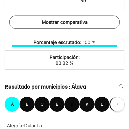
59
Mostrar comparativa
Porcentaje escrutado:
100 %
Participación:
83.82 %
Resultado por municipios : Álava
A
B
C
E
I
K
L
M
Alegría-Dulantzi