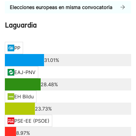
Elecciones europeas en misma convocatoria
Laguardia
PP
31.01%
EAJ-PNV
28.48%
EH Bildu
23.73%
PSE-EE (PSOE)
8.97%