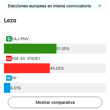
Elecciones europeas en misma convocatoria
Leza
EAJ-PNV
51.35%
PSE-EE (PSOE)
45.05%
PP
6.31%
Mostrar comparativa