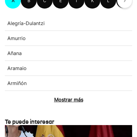
A
B
C
E
I
K
L
M
Alegría-Dulantzi
Amurrio
Añana
Aramaio
Armiñón
Mostrar más
Te puede interesar