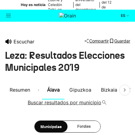
del 12
|
|
Hoy es noticia
Celedón
del
de
Txiki, en
desembarco
agosto
directo
de Elkano
ES
Actualidad
Buscador
Compartir
Guardar
Escuchar
Política
Leza: Resultados Elecciones
Cultura
Municipales 2019
Ikusmiran
Resumen
Álava
Gipuzkoa
Bizkaia
Nav
Eguraldia
Buscar resultados por municipio
Municipales
Forales