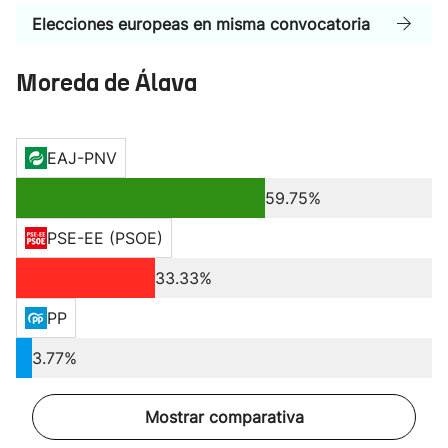
Elecciones europeas en misma convocatoria
Moreda de Álava
EAJ-PNV
59.75%
PSE-EE (PSOE)
33.33%
PP
3.77%
Mostrar comparativa