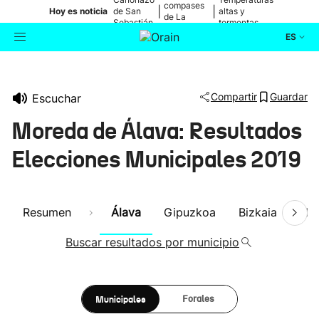
compases
|
|
Hoy es noticia
de San
altas y
de La
Sebastián
tormentas
Blanca
ES
Actualidad
Buscador
Compartir
Guardar
Escuchar
Política
Moreda de Álava: Resultados
Cultura
Elecciones Municipales 2019
Ikusmiran
Resumen
Álava
Gipuzkoa
Bizkaia
Nav
Eguraldia
Buscar resultados por municipio
Municipales
Forales