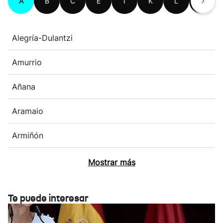
A
B
C
E
I
K
L
M
Alegría-Dulantzi
Amurrio
Añana
Aramaio
Armiñón
Mostrar más
Te puede interesar