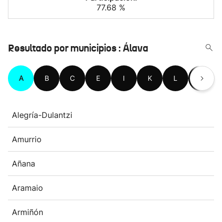
77.68 %
Resultado por municipios : Álava
A
B
C
E
I
K
L
M
Alegría-Dulantzi
Amurrio
Añana
Aramaio
Armiñón