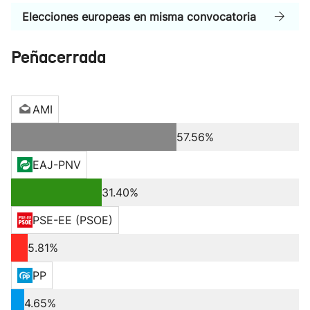
Elecciones europeas en misma convocatoria
Peñacerrada
AMI
57.56%
EAJ-PNV
31.40%
PSE-EE (PSOE)
5.81%
PP
4.65%