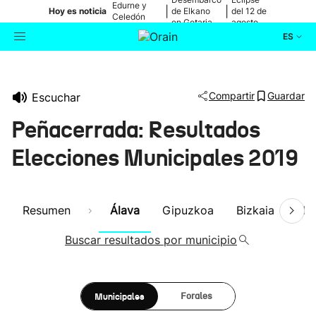
Edurne y
|
|
Hoy es noticia
de Elkano
del 12 de
Celedón
en Getaria
agosto
Txiki
ES
Actualidad
Buscador
Compartir
Guardar
Escuchar
Política
Peñacerrada: Resultados
Cultura
Elecciones Municipales 2019
Ikusmiran
Resumen
Álava
Gipuzkoa
Bizkaia
Nav
Eguraldia
Buscar resultados por municipio
Municipales
Forales