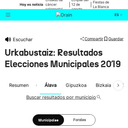
Fiestas de
|
|
Hoy es noticia
cáncer
12 de
La Blanca
colorrectal
agosto
ES
Actualidad
Buscador
Compartir
Guardar
Escuchar
Política
Urkabustaiz: Resultados
Cultura
Elecciones Municipales 2019
Ikusmiran
Resumen
Álava
Gipuzkoa
Bizkaia
Nav
Eguraldia
Buscar resultados por municipio
Municipales
Forales