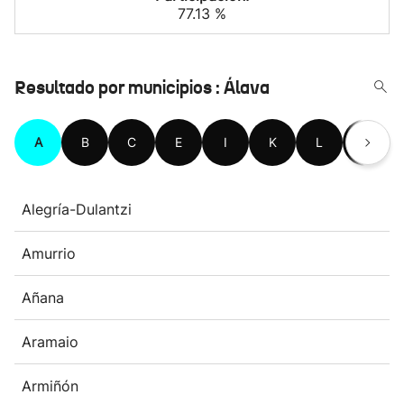
77.13 %
Resultado por municipios : Álava
A
B
C
E
I
K
L
M
Alegría-Dulantzi
Amurrio
Añana
Aramaio
Armiñón