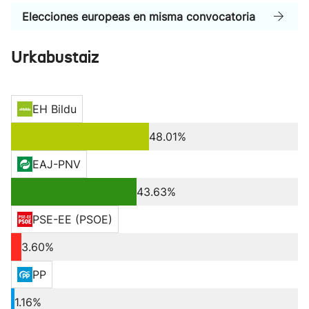
Elecciones europeas en misma convocatoria
Urkabustaiz
EH Bildu
48.01%
EAJ-PNV
43.63%
PSE-EE (PSOE)
3.60%
PP
1.16%