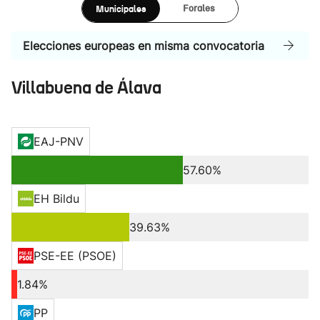
Municipales
Forales
Elecciones europeas en misma convocatoria
Villabuena de Álava
EAJ-PNV
57.60%
EH Bildu
39.63%
PSE-EE (PSOE)
1.84%
PP