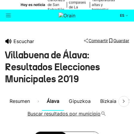
compases
|
|
Hoy es noticia
de San
altas y
de La
Sebastián
tormentas
Blanca
ES
Actualidad
Buscador
Compartir
Guardar
Escuchar
Política
Villabuena de Álava:
Cultura
Resultados Elecciones
Municipales 2019
Ikusmiran
Eguraldia
Resumen
Álava
Gipuzkoa
Bizkaia
Nav
Buscar resultados por municipio