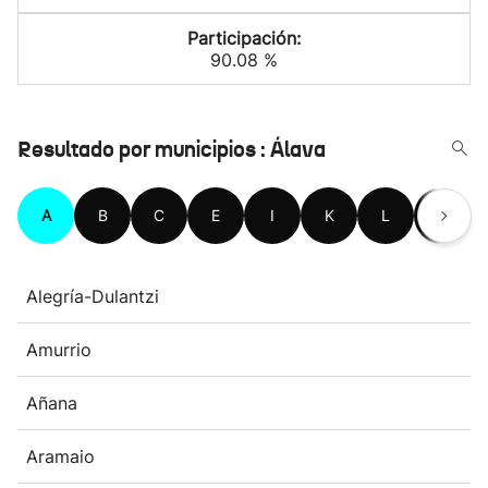
Participación:
90.08 %
Resultado por municipios : Álava
A
B
C
E
I
K
L
M
Alegría-Dulantzi
Amurrio
Añana
Aramaio