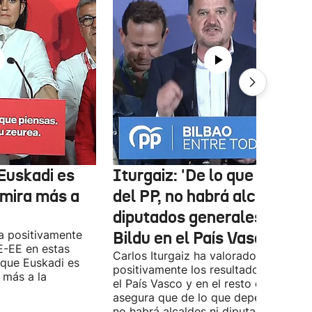
Euskadi es
Iturgaiz: 'De lo que depen
 mira más a
del PP, no habrá alcaldes ni
diputados generales de
a positivamente
Bildu en el País Vasco'
E-EE en estas
Carlos Iturgaiz ha valorado
 que Euskadi es
positivamente los resultados del PP 
 más a la
el País Vasco y en el resto de España
asegura que de lo que dependa del P
no habrá alcaldes ni diputados