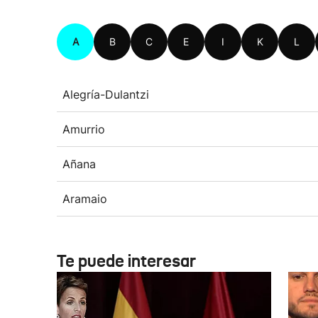
A
B
C
E
I
K
L
Alegría-Dulantzi
Amurrio
Añana
Aramaio
Te puede interesar