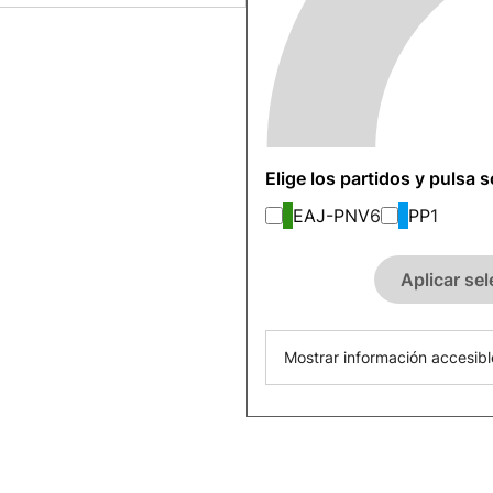
Elige los partidos y pulsa 
EAJ-PNV
6
PP
1
Aplicar se
Mostrar información accesibl