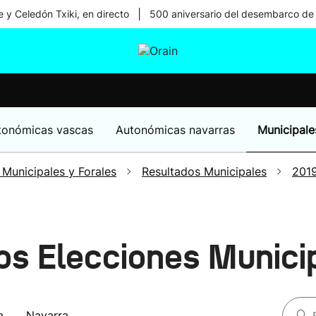
|
 y Celedón Txiki, en directo
500 aniversario del desembarco de
tura
Ikusmiran
Egural
Salud
Tecnología
tonómicas vascas
Autonómicas navarras
Municipale
 Municipales y Forales
Resultados Municipales
201
os Elecciones Munici
a
Navarra