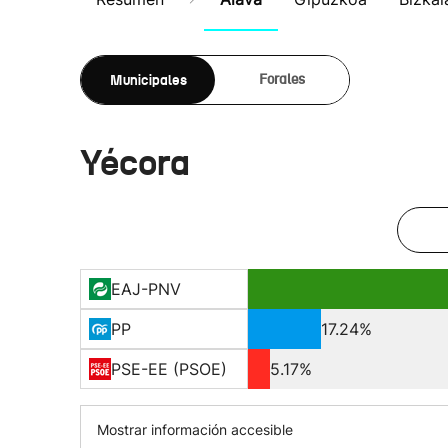
Municipales
Forales
Yécora
EAJ-PNV
PP
17.24%
PSE-EE (PSOE)
5.17%
Mostrar información accesible