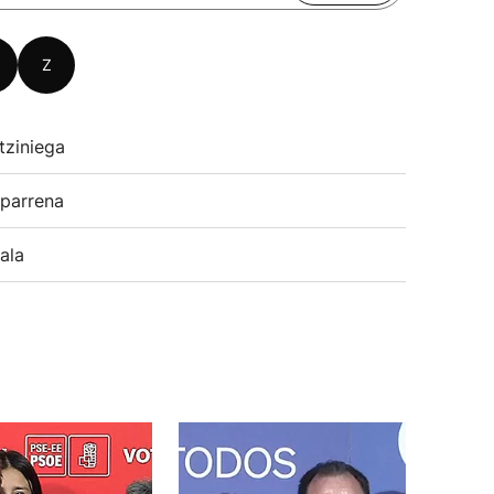
Z
tziniega
parrena
ala