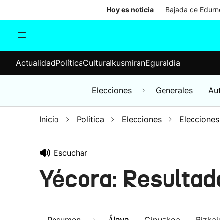
Hoy es noticia
Bajada de Edurne
Actualidad
Política
Cul
Actualidad
Política
Cultura
Ikusmiran
Eguraldia
Sociedad
Elecciones
Economía
Elecciones
Generales
Au
Internacional
Inicio
Política
Elecciones
Elecciones
Escuchar
Yécora: Resultad
Resumen
Álava
Gipuzkoa
Bizkai