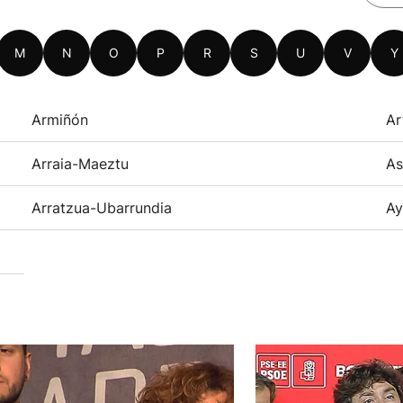
M
N
O
P
R
S
U
V
Y
Armiñón
Ar
Arraia-Maeztu
As
Arratzua-Ubarrundia
Ay