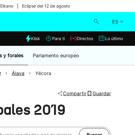
|
 Elkano
Eclipse del 12 de agosto
ES
dia
Klisk
Para ti
Directos
Lo último
Klisk
s y forales
Parlamento europeo
Directos
9
Álava
Yécora
Para ti
Compartir
Guardar
Lo último
pales 2019