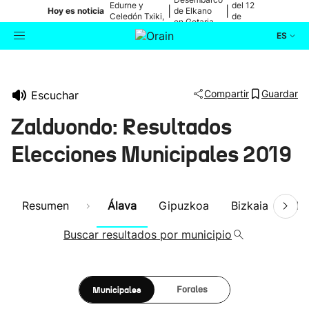
Edurne y
del 12
|
|
Hoy es noticia
de Elkano
Celedón Txiki,
de
en Getaria
en directo
agosto
ES
Actualidad
Buscador
Compartir
Guardar
Escuchar
Política
Zalduondo: Resultados
Cultura
Elecciones Municipales 2019
Ikusmiran
Resumen
Álava
Gipuzkoa
Bizkaia
Nav
Eguraldia
Buscar resultados por municipio
Municipales
Forales