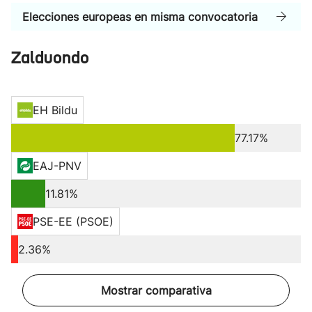
Elecciones europeas en misma convocatoria
Zalduondo
EH Bildu
77.17%
EAJ-PNV
11.81%
PSE-EE (PSOE)
2.36%
Mostrar comparativa