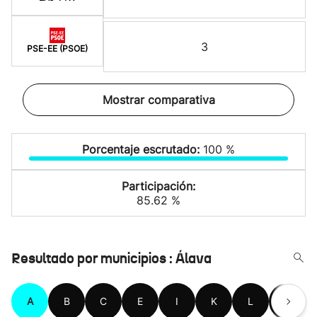
3
PSE-EE (PSOE)
Mostrar comparativa
Porcentaje escrutado:
100 %
Participación:
85.62 %
Resultado por municipios : Álava
A
B
C
E
I
K
L
M