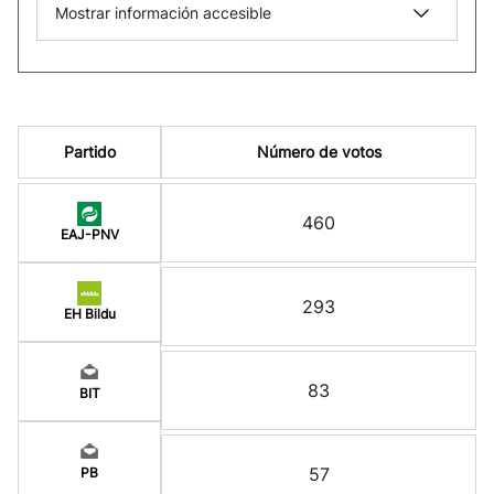
Mostrar información accesible
Partido
Número de votos
460
EAJ-PNV
293
EH Bildu
83
BIT
57
PB