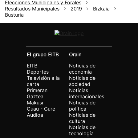
Elecciones Municipales y Forales
Resultados Municipales
2019
Bizkaia
Busturia
El grupo EITB
Orain
EITB
Noticias de
Deportes
economía
Televisión a la
Noticias de
carta
sociedad
Primeran
Noticias
Gaztea
internacionales
Makusi
Noticias de
Guau - Gure
política
Audioa
Noticias de
cultura
Noticias de
tecnología