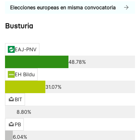
Elecciones europeas en misma convocatoria
Busturia
EAJ-PNV
48.78%
EH Bildu
31.07%
BIT
8.80%
PB
6.04%