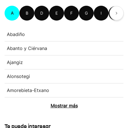
A
B
D
E
F
G
I
K
Abadiño
Abanto y Ciérvana
Ajangiz
Alonsotegi
Amorebieta-Etxano
Mostrar más
Te puede interesar