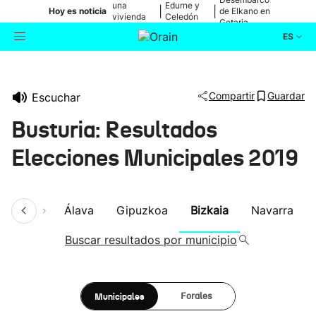
una
Edurne y
|
|
Hoy es noticia
de Elkano en
vivienda
Celedón
Getaria
de Bilbao
Txiki
ES
Actualidad
Buscador
Compartir
Guardar
Escuchar
Política
Busturia: Resultados
Cultura
Elecciones Municipales 2019
Ikusmiran
umen
Álava
Gipuzkoa
Bizkaia
Navarra
Eguraldia
Buscar resultados por municipio
Municipales
Forales