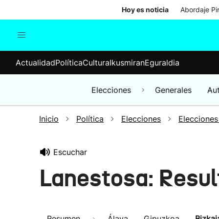
Hoy es noticia
Abordaje Pi
Actualidad
Política
Cul
Actualidad
Política
Cultura
Ikusmiran
Eguraldia
Sociedad
Elecciones
Economía
Elecciones
Generales
Au
Internacional
Inicio
Política
Elecciones
Elecciones
Escuchar
Lanestosa: Resul
Resumen
Álava
Gipuzkoa
Bizkai