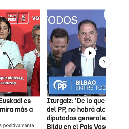
Euskadi es
Iturgaiz: 'De lo que depen
 mira más a
del PP, no habrá alcaldes ni
diputados generales de
a positivamente
Bildu en el País Vasco'