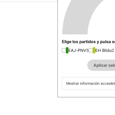
Elige los partidos y pulsa 
EAJ-PNV
5
EH Bildu
2
Aplicar se
Mostrar información accesibl