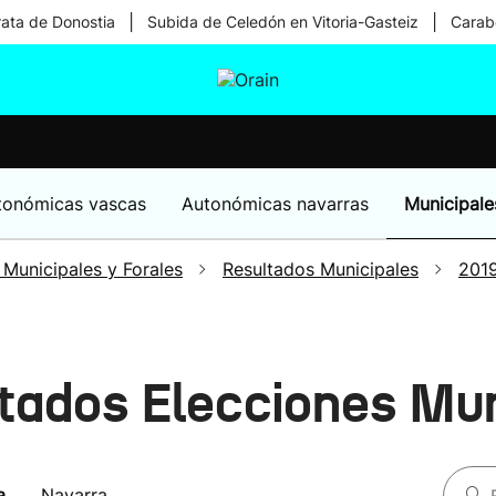
|
|
rata de Donostia
Subida de Celedón en Vitoria-Gasteiz
Carabe
tura
Ikusmiran
Egural
Salud
Tecnología
tonómicas vascas
Autonómicas navarras
Municipale
 Municipales y Forales
Resultados Municipales
201
tados Elecciones Mun
a
Navarra