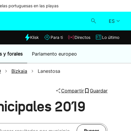
las portuguesas en las playas
ES
dia
Klisk
Para ti
Directos
Lo último
Klisk
s y forales
Parlamento europeo
Directos
9
Bizkaia
Lanestosa
Para ti
Compartir
Guardar
Lo último
icipales 2019