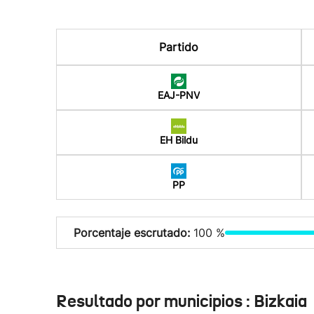
Partido
EAJ-PNV
EH Bildu
PP
Porcentaje escrutado:
100 %
Resultado por municipios : Bizkaia