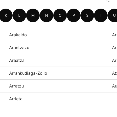
K
L
M
N
O
P
S
T
U
Arakaldo
Ar
Arantzazu
Ar
Areatza
Ar
Arrankudiaga-Zollo
At
Arratzu
Au
Arrieta