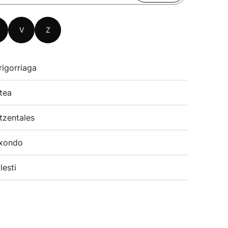
V
Z
rigorriaga
tea
tzentales
xondo
lesti