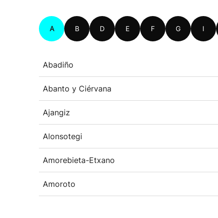
A
B
D
E
F
G
I
Abadiño
Abanto y Ciérvana
Ajangiz
Alonsotegi
Amorebieta-Etxano
Amoroto