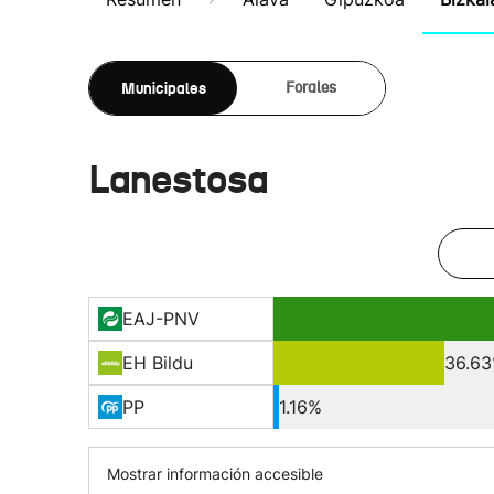
Municipales
Forales
Lanestosa
EAJ-PNV
EH Bildu
36.6
PP
1.16%
Mostrar información accesible