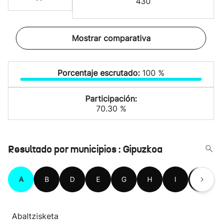
430
Mostrar comparativa
Porcentaje escrutado:
100 %
Participación:
70.30 %
Resultado por municipios : Gipuzkoa
A
B
D
E
G
H
I
L
Abaltzisketa