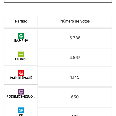
Partido
Número de votos
5.736
EAJ-PNV
4.567
EH Bildu
1.145
PSE-EE (PSOE)
650
PODEMOS-EQUO BERDEAK
PP