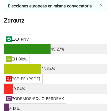
Elecciones europeas en misma convocatoria
Zarautz
EAJ-PNV
45.27%
EH Bildu
36.04%
PSE-EE (PSOE)
9.04%
PODEMOS-EQUO BERDEAK
5.13%