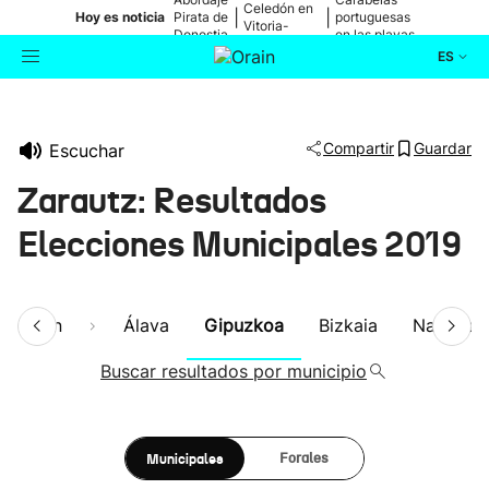
Celedón en
|
|
Hoy es noticia
Pirata de
portuguesas
Vitoria-
Donostia
en las playas
Gasteiz
ES
Actualidad
Buscador
Compartir
Guardar
Escuchar
Política
Zarautz: Resultados
Cultura
Elecciones Municipales 2019
Ikusmiran
esumen
Álava
Gipuzkoa
Bizkaia
Navarra
Eguraldia
Buscar resultados por municipio
Municipales
Forales