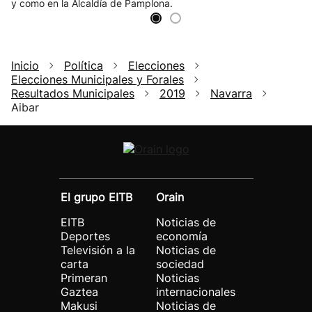
y como en la Alcaldía de Pamplona.
Inicio
Política
Elecciones
Elecciones Municipales y Forales
Resultados Municipales
2019
Navarra
Aibar
El grupo EITB
Orain
EITB
Noticias de
Deportes
economía
Televisión a la
Noticias de
carta
sociedad
Primeran
Noticias
Gaztea
internacionales
Makusi
Noticias de