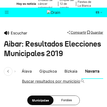
Fiestas de
|
|
Hoy es noticia
cáncer
12 de
La Blanca
colorrectal
agosto
ES
Actualidad
Buscador
Compartir
Guardar
Escuchar
Política
Aibar: Resultados Elecciones
Cultura
Municipales 2019
Ikusmiran
umen
Álava
Gipuzkoa
Bizkaia
Navarra
Eguraldia
Buscar resultados por municipio
Municipales
Forales