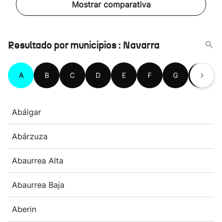
Mostrar comparativa
Resultado por municipios : Navarra
A
B
C
D
E
F
G
H
Abáigar
Abárzuza
Abaurrea Alta
Abaurrea Baja
Aberin