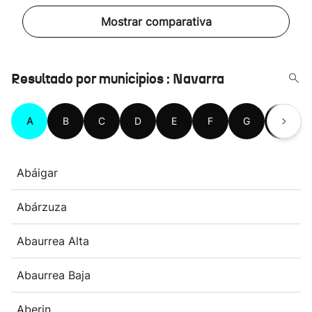
Mostrar comparativa
Resultado por municipios : Navarra
A
B
C
D
E
F
G
H
Abáigar
Abárzuza
Abaurrea Alta
Abaurrea Baja
Aberin