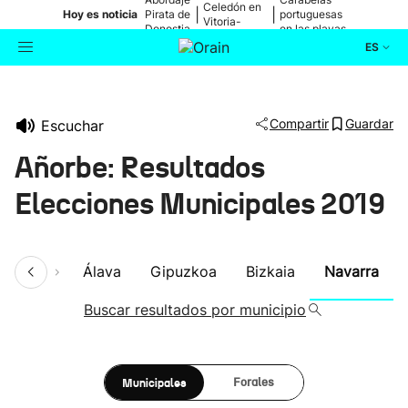
Celedón en
|
|
Hoy es noticia
Pirata de
portuguesas
Vitoria-
Donostia
en las playas
Gasteiz
ES
Actualidad
Buscador
Compartir
Guardar
Escuchar
Política
Añorbe: Resultados
Cultura
Elecciones Municipales 2019
Ikusmiran
umen
Álava
Gipuzkoa
Bizkaia
Navarra
Eguraldia
Buscar resultados por municipio
Municipales
Forales