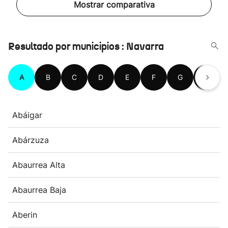
Mostrar comparativa
Resultado por municipios : Navarra
A
B
C
D
E
F
G
H
Abáigar
Abárzuza
Abaurrea Alta
Abaurrea Baja
Aberin