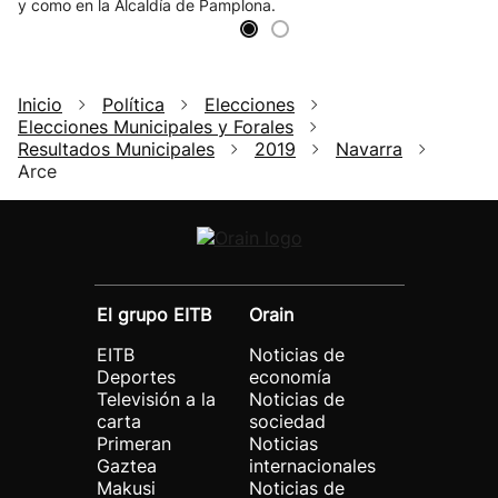
y como en la Alcaldía de Pamplona.
Inicio
Política
Elecciones
Elecciones Municipales y Forales
Resultados Municipales
2019
Navarra
Arce
El grupo EITB
Orain
EITB
Noticias de
Deportes
economía
Televisión a la
Noticias de
carta
sociedad
Primeran
Noticias
Gaztea
internacionales
Makusi
Noticias de