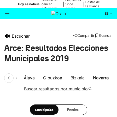
Fiestas de
|
|
Hoy es noticia
cáncer
12 de
La Blanca
colorrectal
agosto
ES
Actualidad
Buscador
Compartir
Guardar
Escuchar
Política
Arce: Resultados Elecciones
Cultura
Municipales 2019
Ikusmiran
umen
Álava
Gipuzkoa
Bizkaia
Navarra
Eguraldia
Buscar resultados por municipio
Municipales
Forales