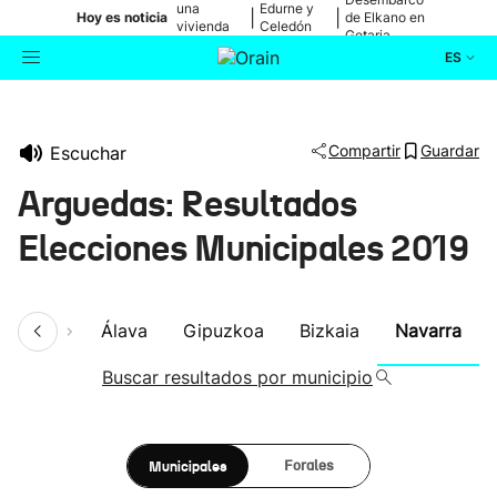
una
Edurne y
|
|
Hoy es noticia
de Elkano en
vivienda
Celedón
Getaria
de Bilbao
Txiki
ES
Actualidad
Buscador
Compartir
Guardar
Escuchar
Política
Arguedas: Resultados
Cultura
Elecciones Municipales 2019
Ikusmiran
umen
Álava
Gipuzkoa
Bizkaia
Navarra
Eguraldia
Buscar resultados por municipio
Municipales
Forales