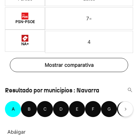
7
=
PSN-PSOE
4
NA+
Mostrar comparativa
Resultado por municipios : Navarra
A
B
C
D
E
F
G
H
Abáigar