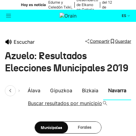
Edurne y
del 12
|
|
Hoy es noticia
de Elkano
Celedón Txiki,
de
en Getaria
en directo
agosto
ES
Actualidad
Buscador
Compartir
Guardar
Escuchar
Política
Azuelo: Resultados
Cultura
Elecciones Municipales 2019
Ikusmiran
umen
Álava
Gipuzkoa
Bizkaia
Navarra
Eguraldia
Buscar resultados por municipio
Municipales
Forales