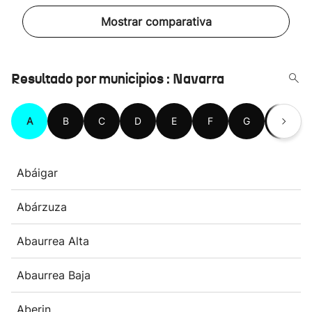
Mostrar comparativa
Resultado por municipios : Navarra
A
B
C
D
E
F
G
H
Abáigar
Abárzuza
Abaurrea Alta
Abaurrea Baja
Aberin