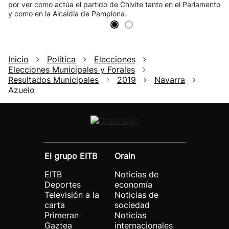
por ver como actúa el partido de Chivite tanto en el Parlamento
y como en la Alcaldía de Pamplona.
Inicio
Política
Elecciones
Elecciones Municipales y Forales
Resultados Municipales
2019
Navarra
Azuelo
El grupo EITB
Orain
EITB
Noticias de
Deportes
economía
Televisión a la
Noticias de
carta
sociedad
Primeran
Noticias
Gaztea
internacionales