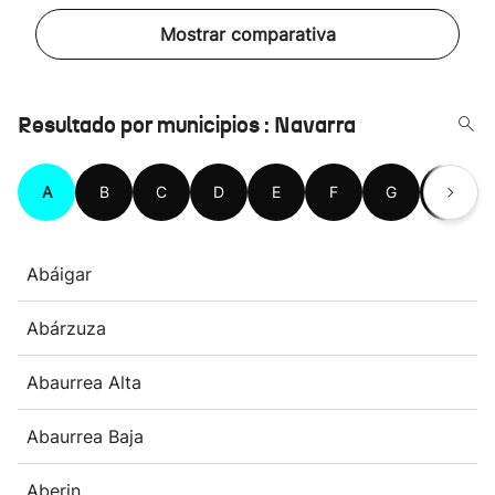
Mostrar comparativa
Resultado por municipios : Navarra
A
B
C
D
E
F
G
H
Abáigar
Abárzuza
Abaurrea Alta
Abaurrea Baja
Aberin