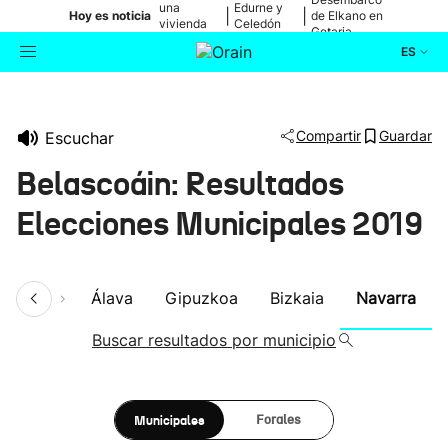
una
Edurne y
|
|
Hoy es noticia
de Elkano en
vivienda
Celedón
Getaria
de Bilbao
Txiki
ES
Actualidad
Buscador
Compartir
Guardar
Escuchar
Política
Belascoáin: Resultados
Cultura
Elecciones Municipales 2019
Ikusmiran
umen
Álava
Gipuzkoa
Bizkaia
Navarra
Eguraldia
Buscar resultados por municipio
Municipales
Forales