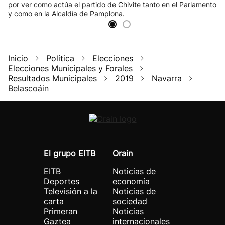
por ver como actúa el partido de Chivite tanto en el Parlamento
y como en la Alcaldía de Pamplona.
Inicio
Política
Elecciones
Elecciones Municipales y Forales
Resultados Municipales
2019
Navarra
Belascoáin
El grupo EITB
Orain
EITB
Noticias de
Deportes
economía
Televisión a la
Noticias de
carta
sociedad
Primeran
Noticias
Gaztea
internacionales