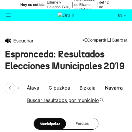
Edurne y
del 12
|
|
Hoy es noticia
de Elkano
Celedón Txiki,
de
en Getaria
en directo
agosto
ES
Actualidad
Buscador
Compartir
Guardar
Escuchar
Política
Espronceda: Resultados
Cultura
Elecciones Municipales 2019
Ikusmiran
umen
Álava
Gipuzkoa
Bizkaia
Navarra
Eguraldia
Buscar resultados por municipio
Municipales
Forales