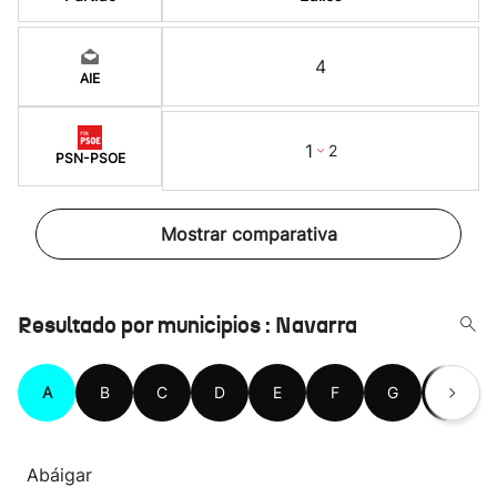
4
AIE
1
2
PSN-PSOE
Mostrar comparativa
Resultado por municipios : Navarra
A
B
C
D
E
F
G
H
Abáigar