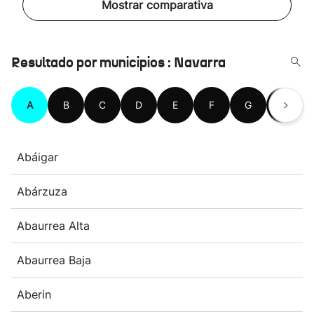
Mostrar comparativa
Resultado por municipios : Navarra
A
B
C
D
E
F
G
H
Abáigar
Abárzuza
Abaurrea Alta
Abaurrea Baja
Aberin