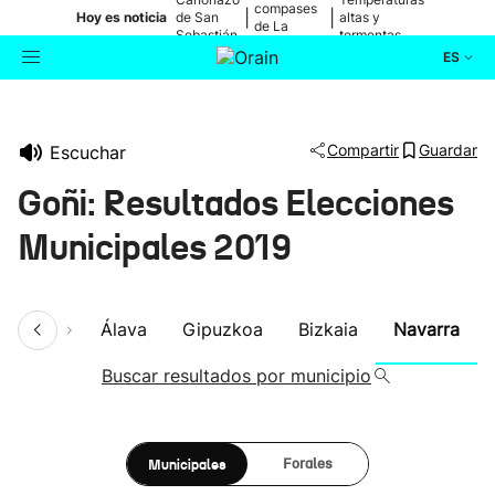
compases
|
|
Hoy es noticia
de San
altas y
de La
Sebastián
tormentas
Blanca
ES
Actualidad
Buscador
Compartir
Guardar
Escuchar
Política
Goñi: Resultados Elecciones
Cultura
Municipales 2019
Ikusmiran
umen
Álava
Gipuzkoa
Bizkaia
Navarra
Eguraldia
Buscar resultados por municipio
Municipales
Forales