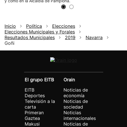
y como en la Alcaldía de Pamplona.
Inicio
Política
Elecciones
Elecciones Municipales y Forales
Resultados Municipales
2019
Navarra
Goñi
El grupo EITB
Orain
EITB
Noticias de
Deportes
economía
Televisión a la
Noticias de
carta
sociedad
Primeran
Noticias
Gaztea
internacionales
Makusi
Noticias de