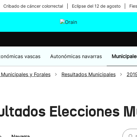
|
|
Cribado de cáncer colorrectal
Eclipse del 12 de agosto
Fie
tura
Ikusmiran
Egural
Salud
Tecnología
tonómicas vascas
Autonómicas navarras
Municipale
 Municipales y Forales
Resultados Municipales
201
ultados Elecciones M
a
Navarra