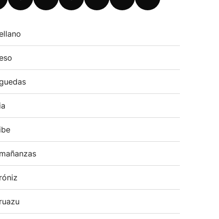
ellano
eso
guedas
ia
ibe
mañanzas
róniz
ruazu