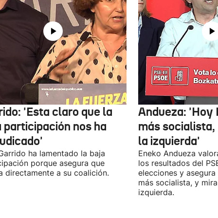
ido: 'Esta claro que la
Andueza: 'Hoy 
 participación nos ha
más socialista,
judicado'
la izquierda'
 Garrido ha lamentado la baja
Eneko Andueza valor
cipación porque asegura que
los resultados del PS
a directamente a su coalición.
elecciones y asegura
más socialista, y mira
izquierda.