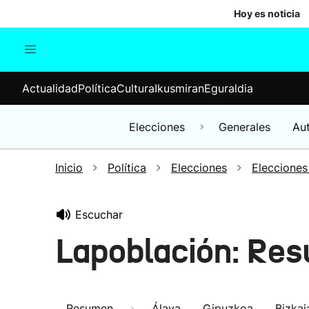
Hoy es noticia
Actualidad
Política
Cul
Actualidad
Política
Cultura
Ikusmiran
Eguraldia
Sociedad
Elecciones
Economía
Elecciones
Generales
Au
Internacional
Inicio
Política
Elecciones
Elecciones
Escuchar
Lapoblación: Res
Resumen
Álava
Gipuzkoa
Bizkai