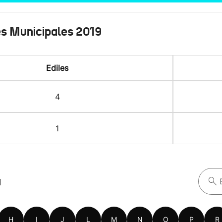
es Municipales 2019
Ediles
4
1
a
H
I
J
L
M
N
O
P
R