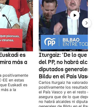
Euskadi es
Iturgaiz: 'De lo que depen
 mira más a
del PP, no habrá alcaldes ni
diputados generales de
a positivamente
Bildu en el País Vasco'
E-EE en estas
Carlos Iturgaiz ha valorado
 que Euskadi es
positivamente los resultados del PP 
 más a la
el País Vasco y en el resto de España
asegura que de lo que dependa del P
no habrá alcaldes ni diputados
generales de Bildu en el País Vasco.