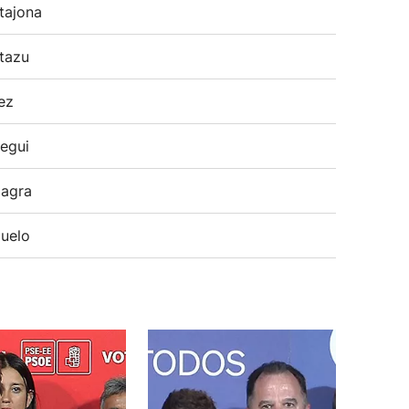
tajona
tazu
ez
egui
agra
uelo