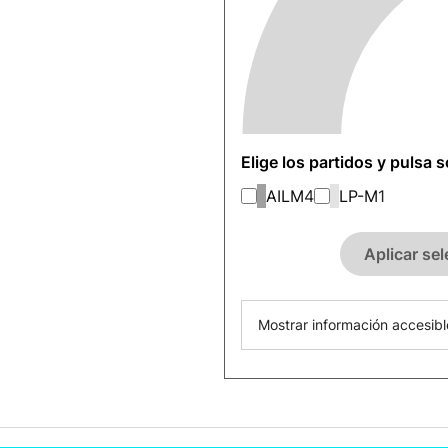
Elige los partidos y pulsa 
AILM
4
LP-M
1
Aplicar se
Mostrar información accesibl