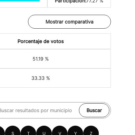
Participación:
77.27 %
Mostrar comparativa
Porcentaje de votos
51.19 %
33.33 %
Buscar
S
T
U
V
Y
Z