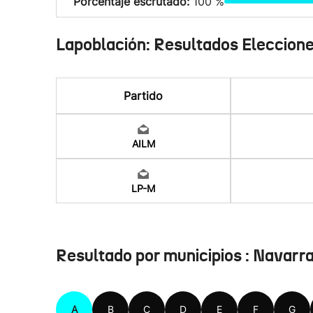
Porcentaje escrutado:
100 %
Lapoblación: Resultados Eleccion
Partido
AILM
LP-M
Resultado por municipios : Navarr
A
B
C
D
E
F
G