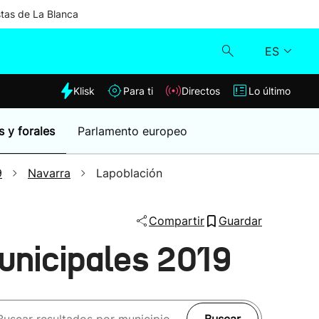
stas de La Blanca
ES
dia
Klisk
Para ti
Directos
Lo último
Klisk
s y forales
Parlamento europeo
Directos
9
Navarra
Lapoblación
Para ti
Compartir
Guardar
Lo último
unicipales 2019