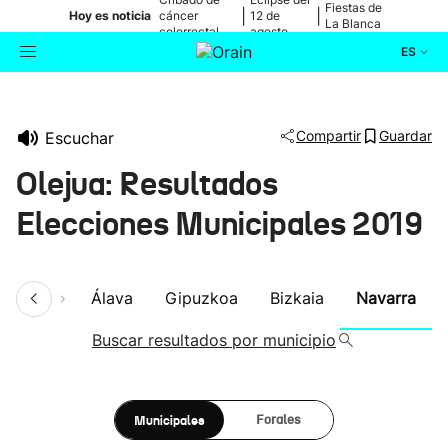
Fiestas de
|
|
Hoy es noticia
cáncer
12 de
La Blanca
colorrectal
agosto
ES
Actualidad
Buscador
Compartir
Guardar
Escuchar
Política
Olejua: Resultados
Cultura
Elecciones Municipales 2019
Ikusmiran
umen
Álava
Gipuzkoa
Bizkaia
Navarra
Eguraldia
Buscar resultados por municipio
Municipales
Forales