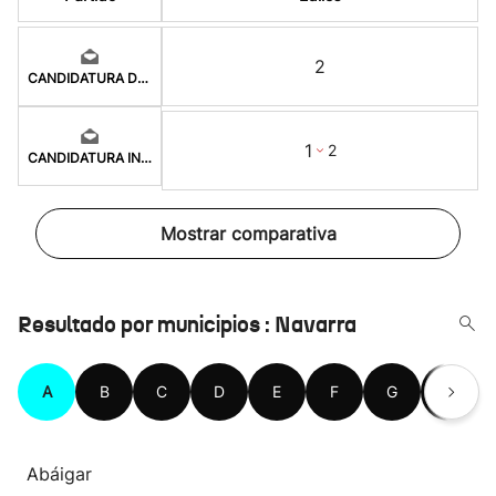
2
CANDIDATURA DE OLEJU
1
2
CANDIDATURA INDEPEND
Mostrar comparativa
Resultado por municipios : Navarra
A
B
C
D
E
F
G
H
Abáigar