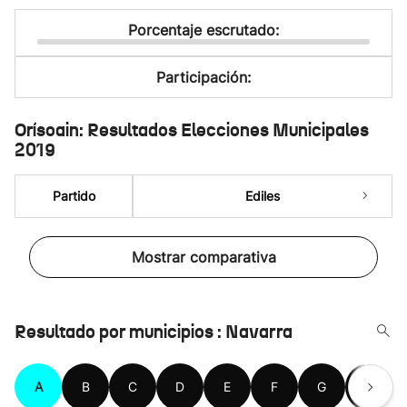
Porcentaje escrutado:
Participación:
Orísoain: Resultados Elecciones Municipales
2019
Partido
Ediles
Mostrar comparativa
Resultado por municipios : Navarra
A
B
C
D
E
F
G
H