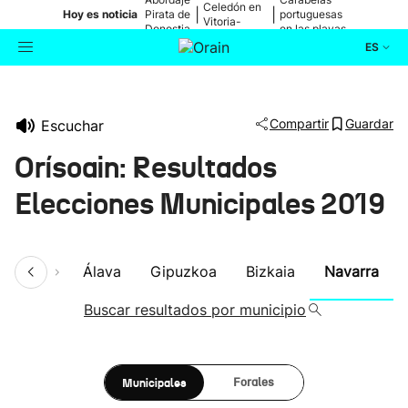
Celedón en
|
|
Hoy es noticia
Pirata de
portuguesas
Vitoria-
Donostia
en las playas
Gasteiz
ES
Actualidad
Buscador
Compartir
Guardar
Escuchar
Política
Orísoain: Resultados
Cultura
Elecciones Municipales 2019
Ikusmiran
umen
Álava
Gipuzkoa
Bizkaia
Navarra
Eguraldia
Buscar resultados por municipio
Municipales
Forales