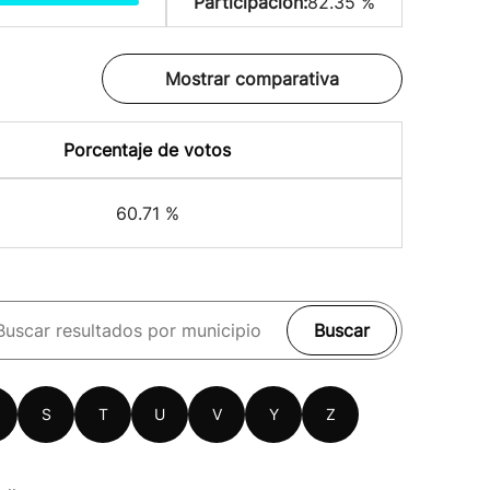
Participación:
82.35 %
Mostrar comparativa
Porcentaje de votos
60.71 %
Buscar
S
T
U
V
Y
Z