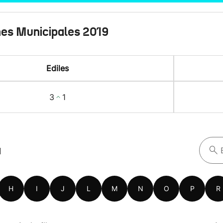
nes Municipales 2019
Ediles
3
1
a
H
I
J
L
M
N
O
P
R