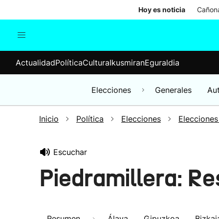
Hoy es noticia
Cañona
Actualidad
Política
Cul
Actualidad
Política
Cultura
Ikusmiran
Eguraldia
Sociedad
Elecciones
Economía
Elecciones
Generales
Au
Internacional
Inicio
Política
Elecciones
Elecciones
Escuchar
Piedramillera: R
Resumen
Álava
Gipuzkoa
Bizkai