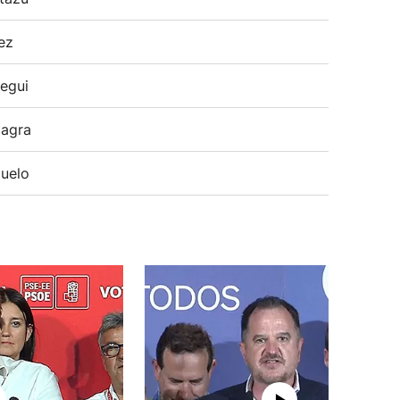
ez
egui
agra
uelo