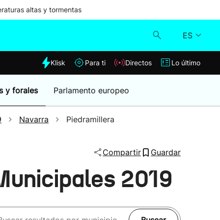
aturas altas y tormentas
ES
dia
Klisk
Para ti
Directos
Lo último
Klisk
s y forales
Parlamento europeo
Directos
9
Navarra
Piedramillera
Para ti
Compartir
Guardar
Lo último
Municipales 2019