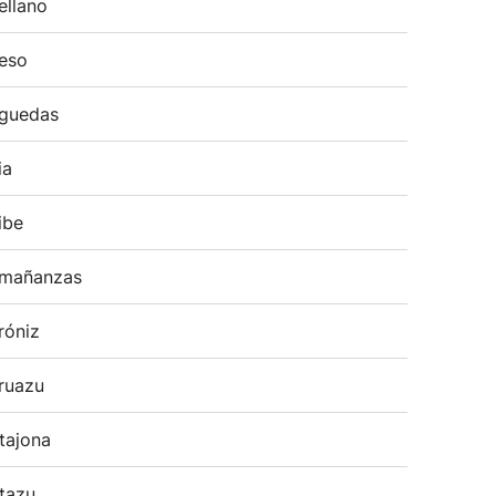
ellano
eso
guedas
ia
ibe
mañanzas
róniz
ruazu
tajona
tazu