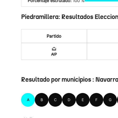
Porcentaje escrutado:
100 %
Piedramillera: Resultados Eleccio
Partido
AIP
Resultado por municipios : Navarr
A
B
C
D
E
F
G