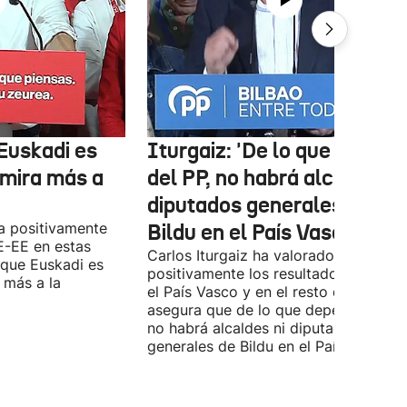
Euskadi es
Iturgaiz: 'De lo que depen
 mira más a
del PP, no habrá alcaldes ni
diputados generales de
a positivamente
Bildu en el País Vasco'
E-EE en estas
Carlos Iturgaiz ha valorado
 que Euskadi es
positivamente los resultados del PP 
 más a la
el País Vasco y en el resto de España
asegura que de lo que dependa del P
no habrá alcaldes ni diputados
generales de Bildu en el País Vasco.