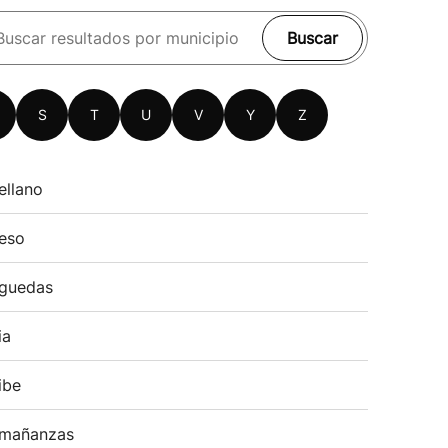
Buscar
S
T
U
V
Y
Z
ellano
eso
guedas
ia
ibe
mañanzas