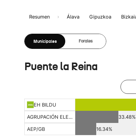
Resumen
Álava
Gipuzkoa
Bizkai
Municipales
Forales
Puente la Reina
EH BILDU
AGRUPACIÓN ELECTORAL
33.48%
AEP/GB
16.34%