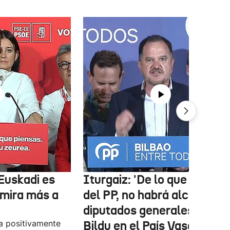
Euskadi es
Iturgaiz: 'De lo que depen
 mira más a
del PP, no habrá alcaldes ni
diputados generales de
a positivamente
Bildu en el País Vasco'