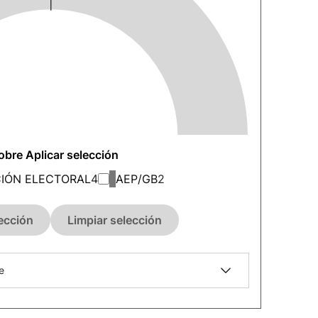
sobre Aplicar selección
IÓN ELECTORAL
4
AEP/GB
2
lección
Limpiar selección
e