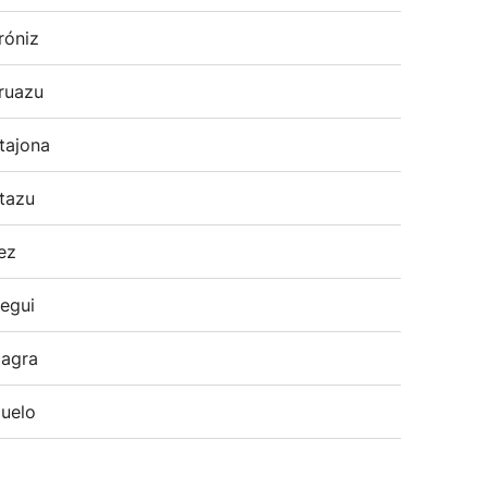
róniz
ruazu
tajona
tazu
ez
egui
agra
uelo