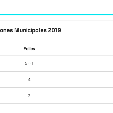
iones Municipales 2019
Ediles
5
1
4
2