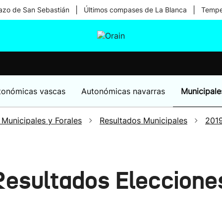
|
|
zo de San Sebastián
Últimos compases de La Blanca
Temper
tura
Ikusmiran
Egural
Salud
Tecnología
tonómicas vascas
Autonómicas navarras
Municipale
 Municipales y Forales
Resultados Municipales
201
 Resultados Eleccione