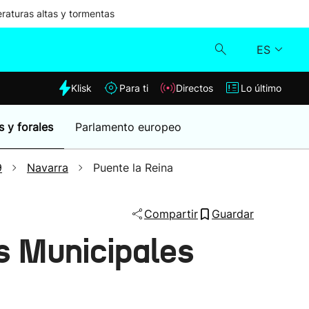
aturas altas y tormentas
ES
dia
Klisk
Para ti
Directos
Lo último
Klisk
s y forales
Parlamento europeo
Directos
9
Navarra
Puente la Reina
Para ti
Compartir
Guardar
Lo último
s Municipales