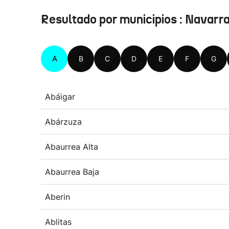
Resultado por municipios : Navarr
A
B
C
D
E
F
G
Abáigar
Abárzuza
Abaurrea Alta
Abaurrea Baja
Aberin
Ablitas