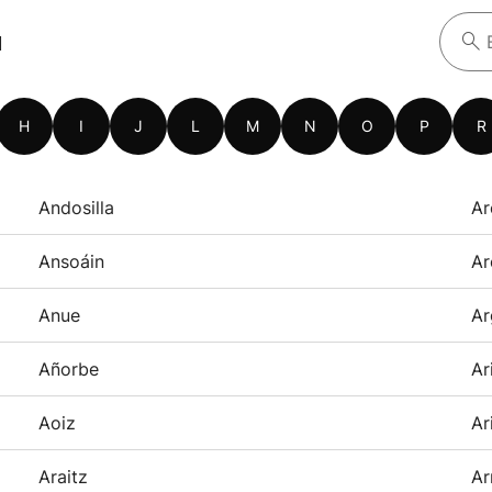
a
H
I
J
L
M
N
O
P
R
Andosilla
Ar
Ansoáin
Ar
Anue
Ar
Añorbe
Ar
Aoiz
Ar
Araitz
Ar