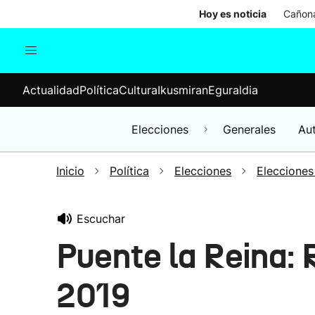
Hoy es noticia
Cañona
Actualidad
Política
Cul
Actualidad
Política
Cultura
Ikusmiran
Eguraldia
Sociedad
Elecciones
Economía
Elecciones
Generales
Au
Internacional
Inicio
Política
Elecciones
Elecciones
Escuchar
Puente la Reina:
2019