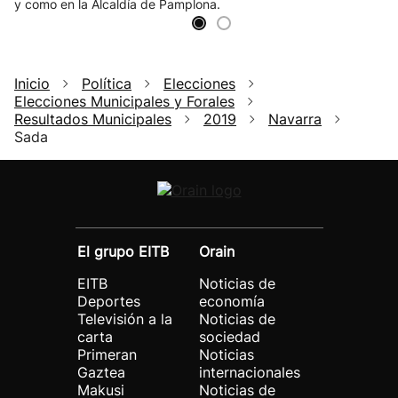
y como en la Alcaldía de Pamplona.
Inicio
Política
Elecciones
Elecciones Municipales y Forales
Resultados Municipales
2019
Navarra
Sada
El grupo EITB
Orain
EITB
Noticias de
Deportes
economía
Televisión a la
Noticias de
carta
sociedad
Primeran
Noticias
Gaztea
internacionales
Makusi
Noticias de