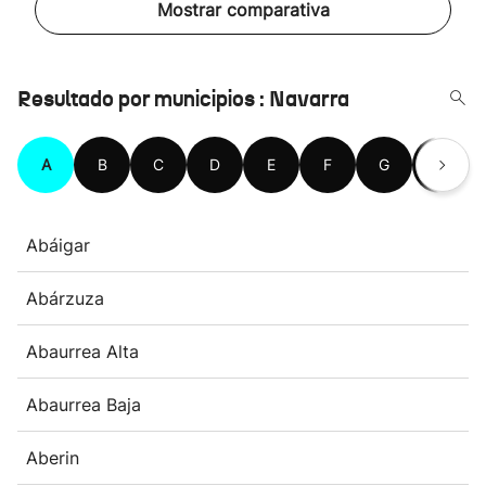
Mostrar comparativa
Resultado por municipios : Navarra
A
B
C
D
E
F
G
H
Abáigar
Abárzuza
Abaurrea Alta
Abaurrea Baja
Aberin