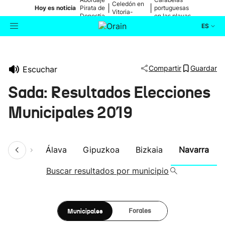
Celedón en
|
|
Hoy es noticia
Pirata de
portuguesas
Vitoria-
Donostia
en las playas
Gasteiz
ES
Actualidad
Buscador
Compartir
Guardar
Escuchar
Política
Sada: Resultados Elecciones
Cultura
Municipales 2019
Ikusmiran
umen
Álava
Gipuzkoa
Bizkaia
Navarra
Eguraldia
Buscar resultados por municipio
Municipales
Forales