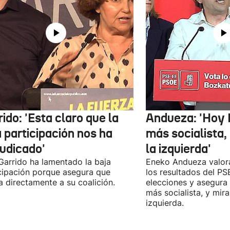
ido: 'Esta claro que la
Andueza: 'Hoy 
 participación nos ha
más socialista,
judicado'
la izquierda'
 Garrido ha lamentado la baja
Eneko Andueza valor
cipación porque asegura que
los resultados del PS
a directamente a su coalición.
elecciones y asegura
más socialista, y mira
izquierda.