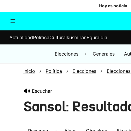
Hoy es noticia
Actualidad
Política
Cul
Actualidad
Política
Cultura
Ikusmiran
Eguraldia
Sociedad
Elecciones
Economía
Elecciones
Generales
Au
Internacional
Inicio
Política
Elecciones
Elecciones
Escuchar
Sansol: Resultad
Resumen
Álava
Gipuzkoa
Bizkai