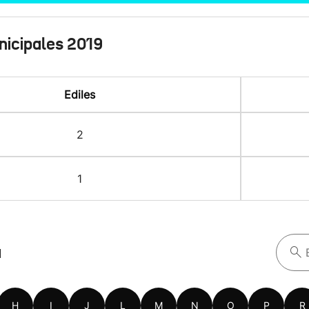
nicipales 2019
Ediles
2
1
a
H
I
J
L
M
N
O
P
R