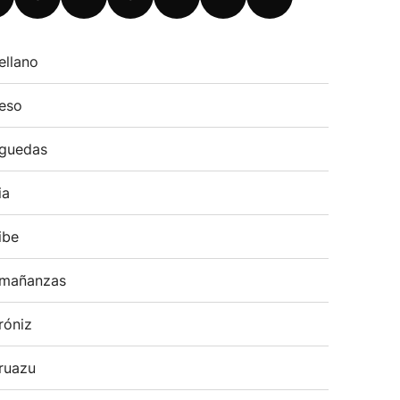
ellano
eso
guedas
ia
ibe
mañanzas
róniz
ruazu