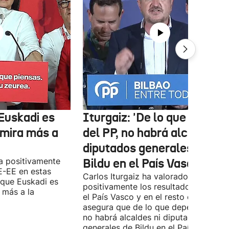
Euskadi es
Iturgaiz: 'De lo que depen
 mira más a
del PP, no habrá alcaldes ni
diputados generales de
a positivamente
Bildu en el País Vasco'
E-EE en estas
Carlos Iturgaiz ha valorado
 que Euskadi es
positivamente los resultados del PP 
 más a la
el País Vasco y en el resto de España
asegura que de lo que dependa del P
no habrá alcaldes ni diputados
generales de Bildu en el País Vasco.