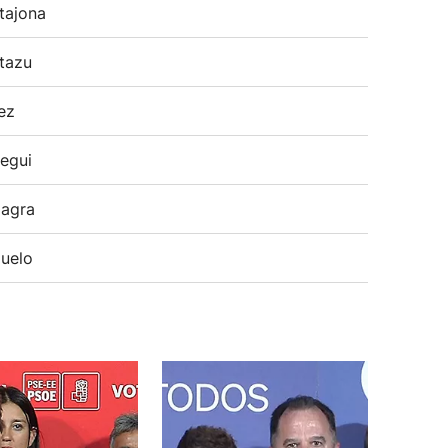
tajona
tazu
ez
egui
agra
uelo