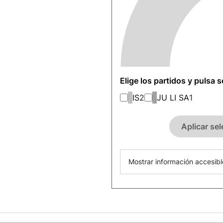
Elige los partidos y pulsa 
IS
2
JU LI SA
1
Aplicar se
Mostrar información accesibl