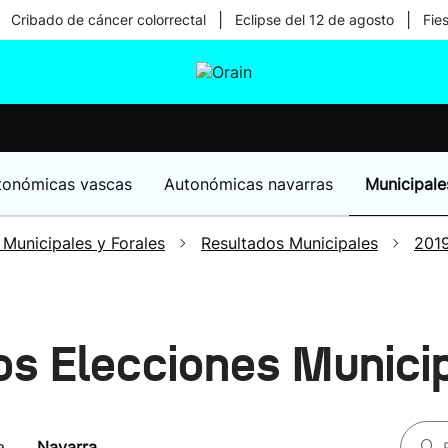
|
|
Cribado de cáncer colorrectal
Eclipse del 12 de agosto
Fie
tura
Ikusmiran
Egural
Salud
Tecnología
tonómicas vascas
Autonómicas navarras
Municipale
 Municipales y Forales
Resultados Municipales
201
os Elecciones Munici
a
Navarra