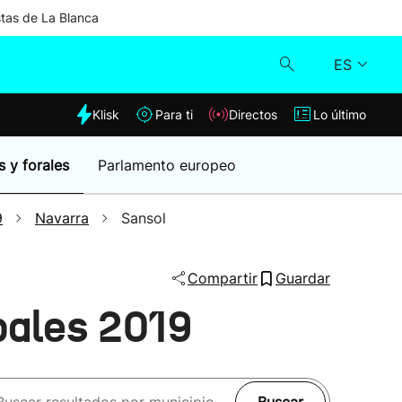
stas de La Blanca
ES
dia
Klisk
Para ti
Directos
Lo último
Klisk
s y forales
Parlamento europeo
Directos
9
Navarra
Sansol
Para ti
Compartir
Guardar
Lo último
pales 2019