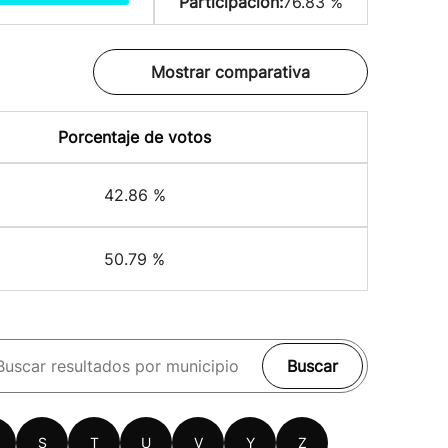
Participación:
76.83 %
Mostrar comparativa
Porcentaje de votos
42.86 %
50.79 %
Buscar
S
T
U
V
Y
Z