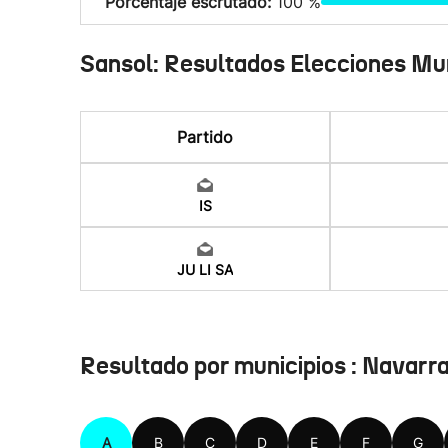
Porcentaje escrutado:
100 %
Sansol: Resultados Elecciones Mu
Partido
IS
JU LI SA
Resultado por municipios : Navarr
A
B
C
D
E
F
G