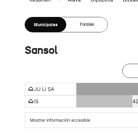
Municipales
Forales
Sansol
JU LI SA
IS
4
Mostrar información accesible