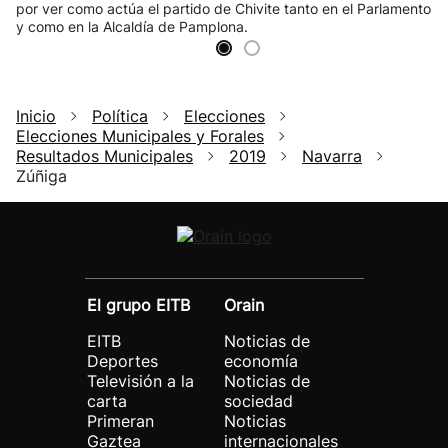
por ver como actúa el partido de Chivite tanto en el Parlamento
y como en la Alcaldía de Pamplona.
Inicio
Política
Elecciones
Elecciones Municipales y Forales
Resultados Municipales
2019
Navarra
Zúñiga
El grupo EITB
Orain
EITB
Noticias de
Deportes
economía
Televisión a la
Noticias de
carta
sociedad
Primeran
Noticias
Gaztea
internacionales