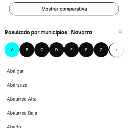
Mostrar comparativa
Resultado por municipios : Navarra
A
B
C
D
E
F
G
H
Abáigar
Abárzuza
Abaurrea Alta
Abaurrea Baja
Aberin