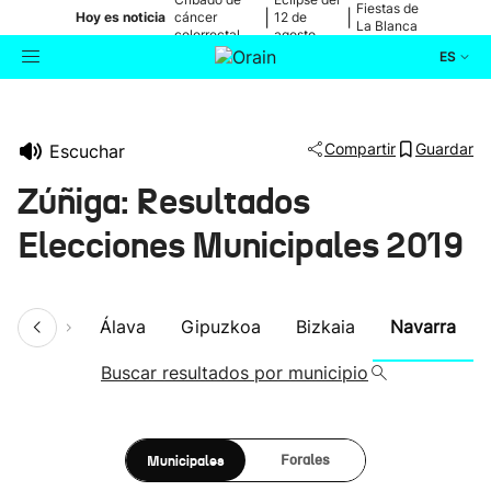
Fiestas de
|
|
Hoy es noticia
cáncer
12 de
La Blanca
colorrectal
agosto
ES
Actualidad
Buscador
Compartir
Guardar
Escuchar
Política
Zúñiga: Resultados
Cultura
Elecciones Municipales 2019
Ikusmiran
umen
Álava
Gipuzkoa
Bizkaia
Navarra
Eguraldia
Buscar resultados por municipio
Municipales
Forales