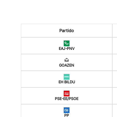
Partido
EAJ-PNV
GOAZEN
EH BILDU
PSE-EE/PSOE
PP