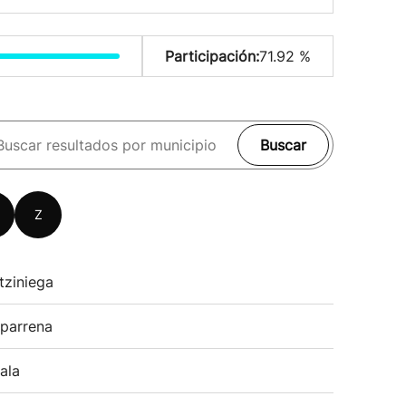
Participación:
71.92 %
Buscar
Z
tziniega
parrena
ala