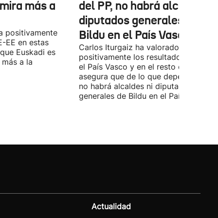
 mira más a
del PP, no habrá alcaldes ni
diputados generales de
a positivamente
Bildu en el País Vasco'
E-EE en estas
Carlos Iturgaiz ha valorado
 que Euskadi es
positivamente los resultados del PP 
 más a la
el País Vasco y en el resto de España
asegura que de lo que dependa del P
no habrá alcaldes ni diputados
generales de Bildu en el País Vasco.
Actualidad