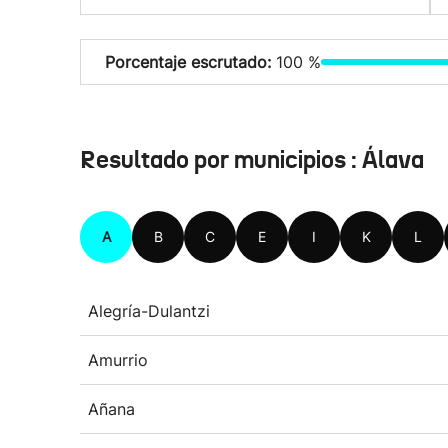
Porcentaje escrutado:
100 %
Resultado por municipios : Álava
A
B
C
E
I
K
L
Alegría-Dulantzi
Amurrio
Añana