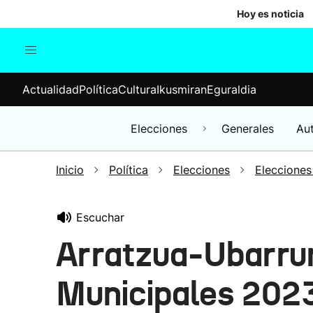
Hoy es noticia
Actualidad
Política
Cul
Actualidad
Política
Cultura
Ikusmiran
Eguraldia
Sociedad
Elecciones
Economía
Elecciones
Generales
Au
Internacional
Inicio
Política
Elecciones
Elecciones
Escuchar
Arratzua-Ubarrun
Municipales 202