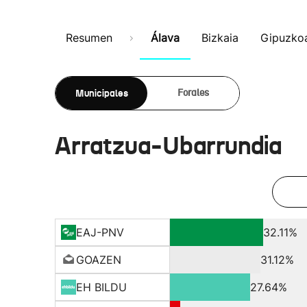
Resumen
Álava
Bizkaia
Gipuzko
Municipales
Forales
Arratzua-Ubarrundia
EAJ-PNV
32.11%
GOAZEN
31.12%
EH BILDU
27.64%