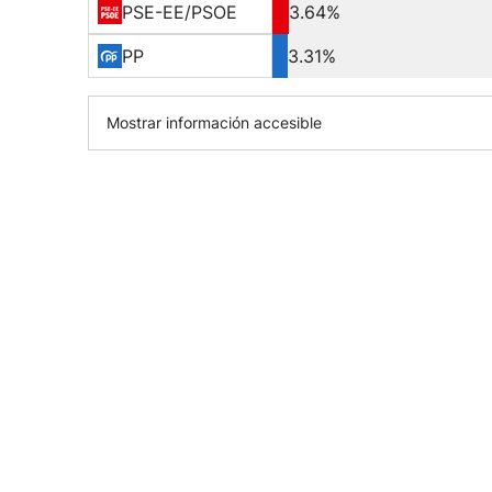
PSE-EE/PSOE
3.64%
PP
3.31%
Mostrar información accesible