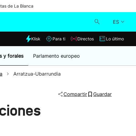
stas de La Blanca
ES
dia
Klisk
Para ti
Directos
Lo último
Klisk
s y forales
Parlamento europeo
Directos
a
Arratzua-Ubarrundia
Para ti
Compartir
Guardar
Lo último
ciones