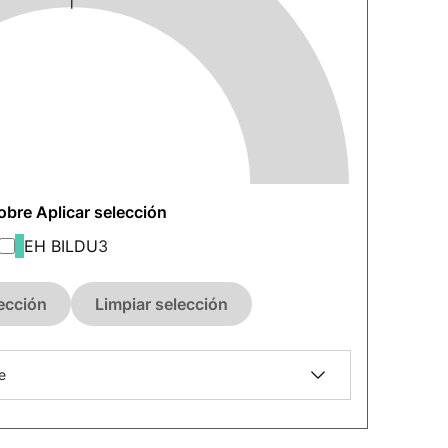
sobre Aplicar selección
EH BILDU
3
lección
Limpiar selección
e