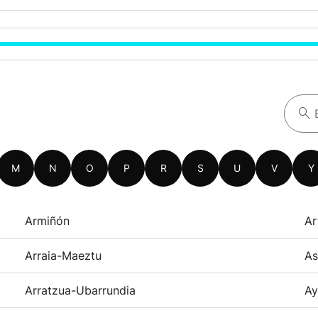
M
N
O
P
R
S
U
V
Y
Armiñón
Ar
Arraia-Maeztu
As
Arratzua-Ubarrundia
Ay