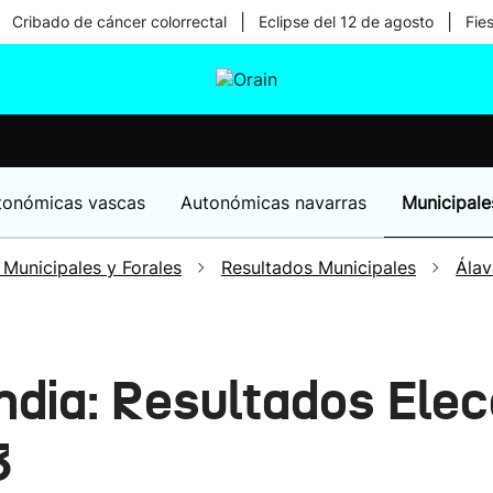
|
|
Cribado de cáncer colorrectal
Eclipse del 12 de agosto
Fie
tura
Ikusmiran
Egural
Salud
Tecnología
tonómicas vascas
Autonómicas navarras
Municipale
 Municipales y Forales
Resultados Municipales
Álav
dia: Resultados Elec
3