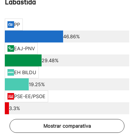
Labastida
PP
46.86%
EAJ-PNV
29.48%
EH BILDU
19.25%
PSE-EE/PSOE
3.3%
Mostrar comparativa