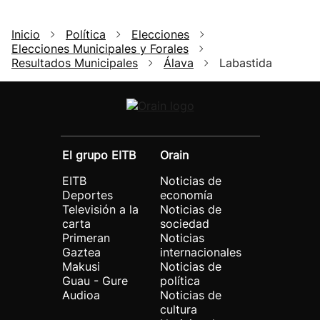
Inicio
Política
Elecciones
Elecciones Municipales y Forales
Resultados Municipales
Álava
Labastida
El grupo EITB
Orain
EITB
Noticias de
Deportes
economía
Televisión a la
Noticias de
carta
sociedad
Primeran
Noticias
Gaztea
internacionales
Makusi
Noticias de
Guau - Gure
política
Audioa
Noticias de
cultura