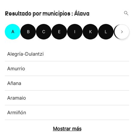
Resultado por municipios : Álava
A
B
C
E
I
K
L
M
Alegría-Dulantzi
Amurrio
Añana
Aramaio
Armiñón
Mostrar más