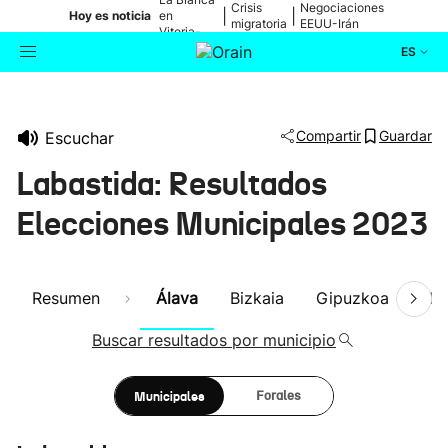
Crisis
Negociaciones
|
|
Hoy es noticia
en
migratoria
EEUU-Irán
Vitoria-
Gasteiz
ES
Actualidad
Buscador
Compartir
Guardar
Escuchar
Política
Labastida: Resultados
Cultura
Elecciones Municipales 2023
Ikusmiran
Resumen
Álava
Bizkaia
Gipuzkoa
Nav
Eguraldia
Buscar resultados por municipio
Municipales
Forales